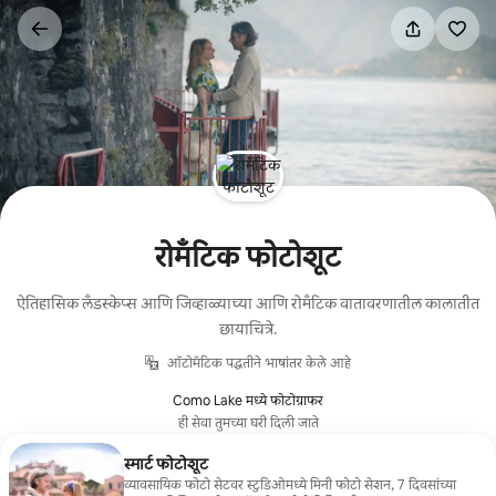
कंटेंटवर
जा
रोमँटिक फोटोशूट
ऐतिहासिक लँडस्केप्स आणि जिव्हाळ्याच्या आणि रोमँटिक वातावरणातील कालातीत
छायाचित्रे.
ऑटोमॅटिक पद्धतीने भाषांतर केले आहे
Como Lake मध्ये फोटोग्राफर
ही सेवा तुमच्या घरी दिली जाते
स्मार्ट फोटोशूट
व्यावसायिक फोटो सेटवर स्टुडिओमध्ये मिनी फोटो सेशन, 7 दिवसांच्या