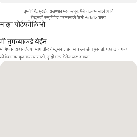
तुमचे पेमेंट सुरक्षित राखण्यात मदत म्हणून, पैसे पाठवण्यासाठी आणि
होस्ट्सशी कम्युनिकेट करण्यासाठी नेहमी Airbnb वापरा.
माझा पोर्टफोलिओ
मी तुमच्याकडे येईन
मी मॅपवर दाखवलेल्या भागातील गेस्ट्सकडे प्रवास करून सेवा पुरवतो. एखाद्या वेगळ्या
लोकेशनवर बुक करण्यासाठी, तुम्ही मला मेसेज करू शकता.