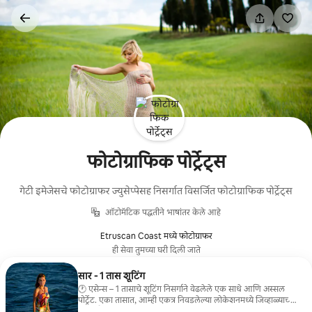
कंटेंटवर
जा
फोटोग्राफिक पोर्ट्रेट्स
गेटी इमेजेसचे फोटोग्राफर ज्युसेप्पेसह निसर्गात विसर्जित फोटोग्राफिक पोर्ट्रेट्स
ऑटोमॅटिक पद्धतीने भाषांतर केले आहे
Etruscan Coast मध्ये फोटोग्राफर
ही सेवा तुमच्या घरी दिली जाते
सार - 1 तास शूटिंग
🕐 एसेन्स – 1 तासाचे शूटिंग निसर्गाने वेढलेले एक साधे आणि अस्सल
पोर्ट्रेट. एका तासात, आम्ही एकत्र निवडलेल्या लोकेशनमध्ये जिव्हाळ्याच्या
आणि नैसर्गिक इमेजेस तयार करतो. 📸 यात समाविष्ट आहे: 1 तासाचे