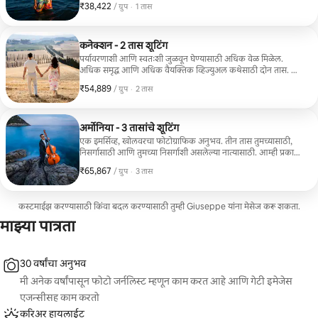
₹38,422
₹38,422, प्रति ग्रुप
,
/ ग्रुप
·
1 तास
शूटिंग, 1 लोकेशन, 20 पोस्ट-प्रॉड्युस्ड फोटोजपासून सुरुवात, वेबद्वारे
फोटो डिलिव्हरी.
कनेक्शन - 2 तास शूटिंग
पर्यावरणाशी आणि स्वतःशी जुळवून घेण्यासाठी अधिक वेळ मिळेल.
अधिक समृद्ध आणि अधिक वैयक्तिक व्हिज्युअल कथेसाठी दोन तास. 📸
यात समाविष्ट आहे: 2 तासांचे शूटिंग, 2 लोकेशन्स, पोशाख मार्गदर्शक, 40
₹54,889
₹54,889, प्रति ग्रुप
,
/ ग्रुप
·
2 तास
पोस्ट-प्रॉड्युस्ड फोटोजची डिलिव्हरी आणि वेबद्वारे फोटो डिलिव्हरी.
अर्मोनिया - 3 तासांचे शूटिंग
एक इमर्सिव्ह, खोलवरचा फोटोग्राफिक अनुभव. तीन तास तुमच्यासाठी,
निसर्गासाठी आणि तुमच्या निसर्गाशी असलेल्या नात्यासाठी. आम्ही प्रकाश
आणि शांततेच्या मागे चालत जाऊ, निरीक्षण करू आणि वेगवेगळ्या
₹65,867
₹65,867, प्रति ग्रुप
,
/ ग्रुप
·
3 तास
ठिकाणी फोटो काढू. पोर्ट्रेट एक कथा, एक उपस्थिती, एक ऐकणे बनते.
📸 यात हे समाविष्ट आहे: 3 तासांचे शूटिंग, 3 लोकेशन्स, पोशाख, मूड
आणि तयारीसाठी मार्गदर्शन, 60 पोस्ट-प्रॉड्युस्ड फोटोजची डिलिव्हरी
कस्टमाईझ करण्यासाठी किंवा बदल करण्यासाठी तुम्ही Giuseppe यांना मेसेज करू शकता.
आणि वेबद्वारे फोटो डिलिव्हरी. विनंती केल्यास उत्तम कागदांवर उत्तम
कलाकृती प्रिंट्स उपलब्ध आहेत.
माझ्या पात्रता
30 वर्षांचा अनुभव
मी अनेक वर्षांपासून फोटो जर्नलिस्ट म्हणून काम करत आहे आणि गेटी इमेजेस
एजन्सीसह काम करतो
करिअर हायलाईट