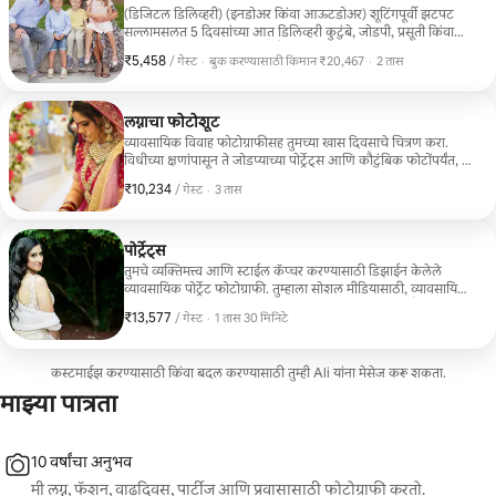
(डिजिटल डिलिव्हरी) (इनडोअर किंवा आऊटडोअर) शूटिंगपूर्वी झटपट
सल्लामसलत 5 दिवसांच्या आत डिलिव्हरी कुटुंबे, जोडपी, प्रसूती किंवा
वैयक्तिक पोर्ट्रेट्ससाठी परिपूर्ण. नैसर्गिक हसू आणि अस्सल क्षण कॅप्चर
₹5,458
₹5,458 प्रति गेस्ट
,
/ गेस्ट
·
बुक करण्यासाठी किमान ₹20,467
·
2 तास
करण्यासाठी डिझाईन केलेले आरामदायक फोटो सेशन्स.
बुक करण्यासाठी किमान ₹20,467
लग्नाचा फोटोशूट
व्यावसायिक विवाह फोटोग्राफीसह तुमच्या खास दिवसाचे चित्रण करा.
विधीच्या क्षणांपासून ते जोडप्याच्या पोर्ट्रेट्स आणि कौटुंबिक फोटोंपर्यंत, मी
प्रत्येक महत्त्वाच्या तपशीलाचे डॉक्युमेंटेशन करतो जेणेकरून तुम्ही येणाऱ्या
₹10,234
₹10,234 प्रति गेस्ट
,
/ गेस्ट
·
3 तास
अनेक वर्षांसाठी तुमच्या आठवणींना पुन्हा जिवंत करू शकाल.
पोर्ट्रेट्स
तुमचे व्यक्तिमत्त्व आणि स्टाईल कॅप्चर करण्यासाठी डिझाईन केलेले
व्यावसायिक पोर्ट्रेट फोटोग्राफी. तुम्हाला सोशल मीडियासाठी, व्यावसायिक
प्रोफाइल्ससाठी, पदवीदान सोहळ्यासाठी, मातृत्वासाठी किंवा वैयक्तिक
₹13,577
₹13,577 प्रति गेस्ट
,
/ गेस्ट
·
1 तास 30 मिनिटे
स्मृतिचिन्हांसाठी फोटो हवे असोत, मी एक आरामदायक वातावरण तयार
करते जेणेकरून तुम्हाला कॅमेऱ्यासमोर आरामदायक वाटेल. सेशन्स बाहेर
किंवा तुमच्या पसंतीच्या लोकेशनवर होऊ शकतात. कालातीत आणि
कस्टमाईझ करण्यासाठी किंवा बदल करण्यासाठी तुम्ही Ali यांना मेसेज करू शकता.
व्यावसायिक दिसणारी उच्च-गुणवत्तेची पोर्ट्रेट्स देण्यासाठी मी नैसर्गिक
प्रकाश, आकर्षक अँगल्स आणि प्रामाणिक हावभावांवर लक्ष केंद्रित करते.
माझ्या पात्रता
10 वर्षांचा अनुभव
मी लग्न, फॅशन, वाढदिवस, पार्टीज आणि प्रवासासाठी फोटोग्राफी करतो.