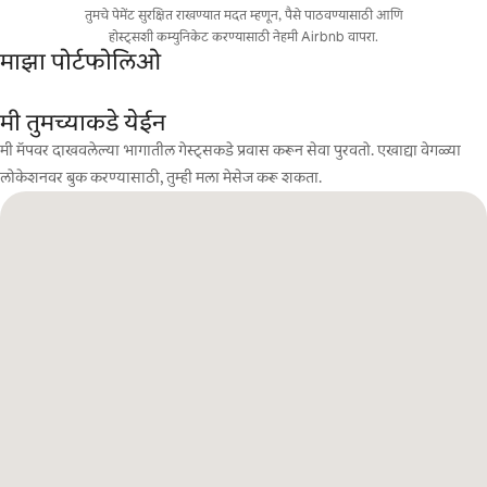
तुमचे पेमेंट सुरक्षित राखण्यात मदत म्हणून, पैसे पाठवण्यासाठी आणि
होस्ट्सशी कम्युनिकेट करण्यासाठी नेहमी Airbnb वापरा.
माझा पोर्टफोलिओ
मी तुमच्याकडे येईन
मी मॅपवर दाखवलेल्या भागातील गेस्ट्सकडे प्रवास करून सेवा पुरवतो. एखाद्या वेगळ्या
लोकेशनवर बुक करण्यासाठी, तुम्ही मला मेसेज करू शकता.