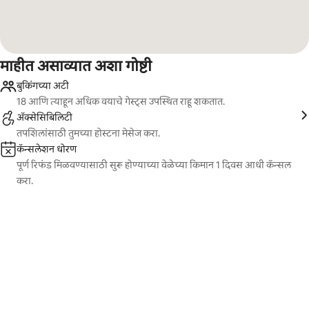
माहीत असाव्यात अशा गोष्टी
बुकिंगच्या अटी
18 आणि त्याहून अधिक वयाचे गेस्ट्स उपस्थित राहू शकतात.
ॲक्सेसिबिलिटी
तपशिलांसाठी तुमच्या होस्टना मेसेज करा.
कॅन्सलेशन धोरण
पूर्ण रिफंड मिळवण्यासाठी सुरू होण्याच्या वेळेच्या किमान 1 दिवस आधी कॅन्सल
करा.