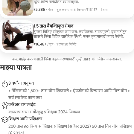
स्ट्रेच आणि मार्गदर्शित श्वासोच्छ्वास.
₹5,386
₹5,386 प्रति गेस्ट
,
/ गेस्ट
·
बुक करण्यासाठी किमान ₹16,157
·
1 तास
बुक करण्यासाठी किमान ₹16,157
1.5 तास वैयक्तिकृत सेशन
तुमच्या विशिष्ट उद्दिष्टांवर काम करा: लवचिकता, तणावमुक्ती, दुखापतीतून
सावरणे किंवा विशिष्ट शारीरिक स्थिती. फक्त तुमच्यासाठी तयार केलेले.
₹16,487
₹16,487, प्रति ग्रुप
,
/ ग्रुप
·
1 तास 30 मिनिटे
कस्टमाईझ करण्यासाठी किंवा बदल करण्यासाठी तुम्ही Jara यांना मेसेज करू शकता.
माझ्या पात्रता
3 वर्षांचा अनुभव
> पॅरिसमध्ये 1,500+ तास योग शिकवणे > इंग्रजीमध्ये विन्यासा आणि यिन योग >
सर्व स्तरांसह काम करा
करिअर हायलाईट
क्लासपासचा सर्वोत्कृष्ट प्रशिक्षक 2024 जिंकला
शिक्षण आणि प्रशिक्षण
200 तास हठ विन्यास शिक्षक प्रशिक्षण (सप्टेंबर 2022) 50 तास यिन योग प्रशिक्षण
(मे 2024)