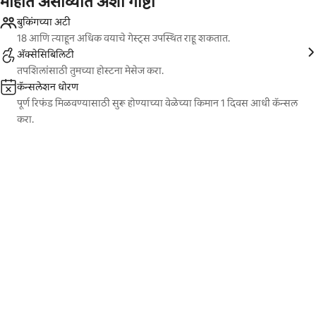
माहीत असाव्यात अशा गोष्टी
बुकिंगच्या अटी
18 आणि त्याहून अधिक वयाचे गेस्ट्स उपस्थित राहू शकतात.
ॲक्सेसिबिलिटी
तपशिलांसाठी तुमच्या होस्टना मेसेज करा.
कॅन्सलेशन धोरण
पूर्ण रिफंड मिळवण्यासाठी सुरू होण्याच्या वेळेच्या किमान 1 दिवस आधी कॅन्सल
करा.