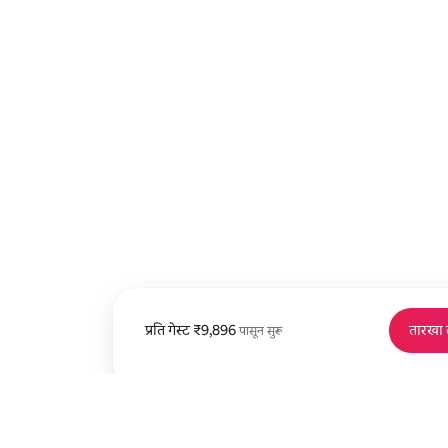
प्रति गेस्ट
प्रति गेस्ट ₹9,896 पासून
₹9,896
तारखा
पासून सुरू