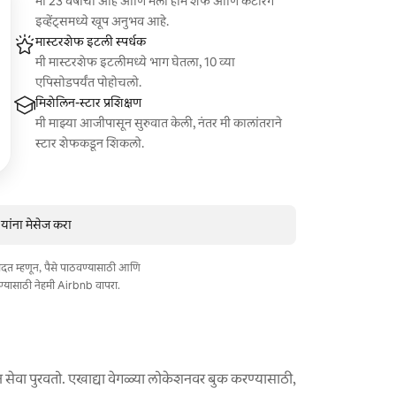
मी 23 वर्षांचा आहे आणि मला होम शेफ आणि केटरिंग
इव्हेंट्समध्ये खूप अनुभव आहे.
मास्टरशेफ इटली स्पर्धक
मी मास्टरशेफ इटलीमध्ये भाग घेतला, 10 व्या
एपिसोडपर्यंत पोहोचलो.
मिशेलिन-स्टार प्रशिक्षण
मी माझ्या आजीपासून सुरुवात केली, नंतर मी कालांतराने
स्टार शेफकडून शिकलो.
यांना मेसेज करा
त मदत म्हणून, पैसे पाठवण्यासाठी आणि
ण्यासाठी नेहमी Airbnb वापरा.
 सेवा पुरवतो. एखाद्या वेगळ्या लोकेशनवर बुक करण्यासाठी,