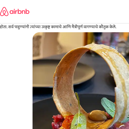
कंटेंटवर
Margarita
जा
अमेरिका
·
जून 2026
,
शेफ निकोलस हे एक उत्तम प्रतिभावान आहेत आणि त्यांचा डिनर उत्कृष्ट, अतिशय चांगल्या प
होता. सर्व पाहुण्यांनी त्यांच्या उत्कृष्ट कामाचे आणि मैत्रीपूर्ण वागण्याचे कौतुक केले.