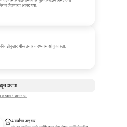
आणि क्लासिक पदार्थांमध्ये आधुनिक बदल असलेल्या
लियन जेवणाचा आनंद घ्या.
ी-निवडींनुसार मील तयार करण्यास सांगू शकता.
व्ह्यूज दाखवा
ाम करतात ते जाणून घ्या
4 वर्षांचा अनुभव