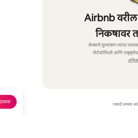
Airbnb वरील शे
निकषावर त
शेफ्सचे मूल्यांकन त्यांचा व्य
पोर्टफोलिओ आणि उत्कृष्टतेच
अधिक 
 दाखवा
एखादी समस्या आह