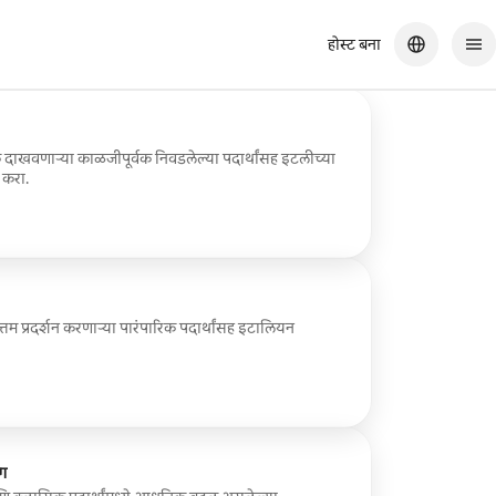
होस्ट बना
असते तर किती चांगले झाले असते!
ाखवणाऱ्या काळजीपूर्वक निवडलेल्या पदार्थांसह इटलीच्या
 करा.
त्तम प्रदर्शन करणाऱ्या पारंपारिक पदार्थांसह इटालियन
ग