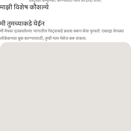
होस्ट्सशी कम्युनिकेट करण्यासाठी नेहमी Airbnb वापरा.
माझी विशेष कौशल्ये
मी तुमच्याकडे येईन
मी मॅपवर दाखवलेल्या भागातील गेस्ट्सकडे प्रवास करून सेवा पुरवतो. एखाद्या वेगळ्या
लोकेशनवर बुक करण्यासाठी, तुम्ही मला मेसेज करू शकता.