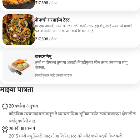
₹17,598
₹17,598 प्रति गेस्ट
/ गेस्ट
शेफची सरप्राईज टेस्ट
हा एक आनंदी, सर्जनशील मल्टी-कोर्स सरप्राइझ मेनू आहे ज्यामध्ये हंगामी
पदार्थ आणि जागतिक प्रभावांचे मिश्रण आहे.
₹17,598
₹17,598 प्रति गेस्ट
/ गेस्ट
कस्टम मेनू
तुम्ही या शेफला तुमच्या आवडी-निवडींनुसार मील तयार करण्यास सांगू
शकता.
विनंतीनुसार भाडे ठरवले जाईल
माझ्या पात्रता
20 वर्षांचा अनुभव
कौटुंबिक स्वयंपाकघरांपासून ते व्यावसायिक भूमिकांपर्यंत स्वयंपाकाच्या क्षेत्रातील
वर्षानुवर्षांची वाढ.
आनंदी ग्राहकवर्ग
2015 मध्ये क्युलिनरी आर्ट्स आणि रेस्टॉरंट मॅनेजमेंटमध्ये पदवी मिळवली.