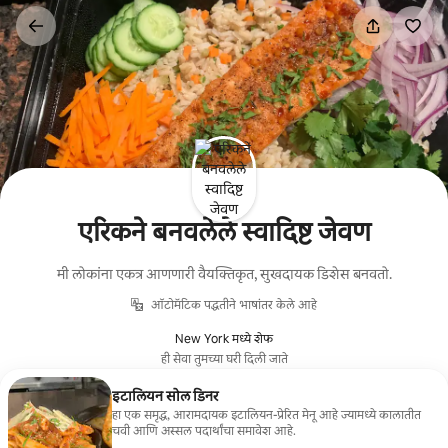
कंटेंटवर
जा
एरिकने बनवलेले स्वादिष्ट जेवण
मी लोकांना एकत्र आणणारी वैयक्तिकृत, सुखदायक डिशेस बनवतो.
ऑटोमॅटिक पद्धतीने भाषांतर केले आहे
New York मध्ये शेफ
ही सेवा तुमच्या घरी दिली जाते
इटालियन सोल डिनर
हा एक समृद्ध, आरामदायक इटालियन-प्रेरित मेनू आहे ज्यामध्ये कालातीत
चवी आणि अस्सल पदार्थांचा समावेश आहे.