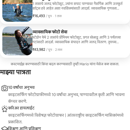
1 तासाचे जलद फोटोशूट, ज्यांना सपाट पाण्यावर नैसर्गिक आणि उत्स्फूर्त
शॉट्स हवे आहेत अशा नवशिक्यांसाठी आदर्श. व्यावसायिक गुणवत्ता
आणि सोप्या शैलीसह तुमचे पहिले क्षण कायमचे स्मरणात ठेवण्यासाठी
₹16,493
₹16,493, प्रति ग्रुप
,
/ ग्रुप
·
1 तास
परिपूर्ण.
व्यावसायिक फोटो सेवा
स्टॅग्नोन येथे 2 तासांचे प्रीमियम फोटोशूट, प्रगत खेळाडू आणि 3 पर्यंतच्या
गटांसाठी आदर्श. व्यावसायिक संपादन आणि जलद वितरण. तुमच्या
काइटसर्फिंगच्या संपूर्ण आणि वैयक्तिकृत फोटो स्टोरीसाठी परफेक्ट.
₹43,982
₹43,982, प्रति ग्रुप
,
/ ग्रुप
·
2 तास
कस्टमाईझ करण्यासाठी किंवा बदल करण्यासाठी तुम्ही Mario यांना मेसेज करू शकता.
माझ्या पात्रता
10 वर्षांचा अनुभव
काइटसर्फिंग फोटोग्राफीमध्ये 10 वर्षांचा अनुभव, पाण्यावरील कृती आणि भावना
कॅप्चर करणे.
करिअर हायलाईट
काइटसर्फिंगमध्ये विशेषज्ञ फोटोग्राफर | आंतरराष्ट्रीय काइटसर्फिंग मासिकांमध्ये
प्रकाशित.
शिक्षण आणि प्रशिक्षण