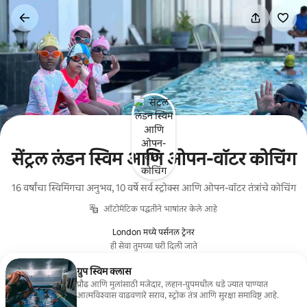
कंटेंटवर
जा
सेंट्रल लंडन स्विम आणि ओपन-वॉटर कोचिंग
16 वर्षांचा स्विमिंगचा अनुभव, 10 वर्षे सर्व स्ट्रोक्स आणि ओपन-वॉटर तंत्रांचे कोचिंग
ऑटोमॅटिक पद्धतीने भाषांतर केले आहे
London मध्ये पर्सनल ट्रेनर
ही सेवा तुमच्या घरी दिली जाते
ग्रुप स्विम क्लास
प्रौढ आणि मुलांसाठी मजेदार, लहान-ग्रुपमधील धडे ज्यात पाण्यात
आत्मविश्वास वाढवणारे सराव, स्ट्रोक तंत्र आणि सुरक्षा समाविष्ट आहे.