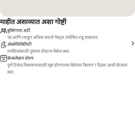
माहीत असाव्यात अशा गोष्टी
बुकिंगच्या अटी
18 आणि त्याहून अधिक वयाचे गेस्ट्स उपस्थित राहू शकतात.
ॲक्सेसिबिलिटी
तपशिलांसाठी तुमच्या होस्टना मेसेज करा.
कॅन्सलेशन धोरण
पूर्ण रिफंड मिळवण्यासाठी सुरू होण्याच्या वेळेच्या किमान 1 दिवस आधी कॅन्सल
करा.