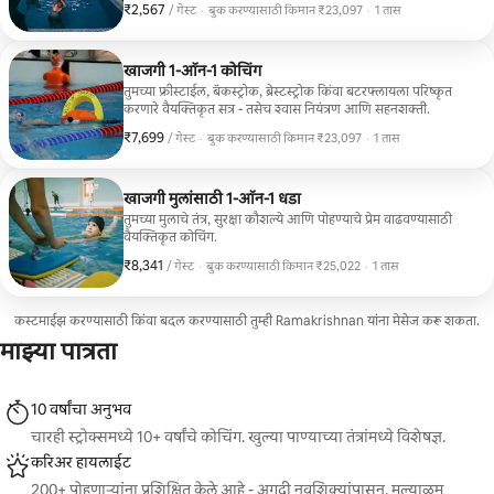
₹2,567
₹2,567 प्रति गेस्ट
,
/ गेस्ट
·
बुक करण्यासाठी किमान ₹23,097
·
1 तास
बुक करण्यासाठी किमान ₹23,097
खाजगी 1-ऑन-1 कोचिंग
तुमच्या फ्रीस्टाईल, बॅकस्ट्रोक, ब्रेस्टस्ट्रोक किंवा बटरफ्लायला परिष्कृत
करणारे वैयक्तिकृत सत्र - तसेच श्वास नियंत्रण आणि सहनशक्ती.
₹7,699
₹7,699 प्रति गेस्ट
,
/ गेस्ट
·
बुक करण्यासाठी किमान ₹23,097
·
1 तास
बुक करण्यासाठी किमान ₹23,097
खाजगी मुलांसाठी 1-ऑन-1 धडा
तुमच्या मुलाचे तंत्र, सुरक्षा कौशल्ये आणि पोहण्याचे प्रेम वाढवण्यासाठी
वैयक्तिकृत कोचिंग.
₹8,341
₹8,341 प्रति गेस्ट
,
/ गेस्ट
·
बुक करण्यासाठी किमान ₹25,022
·
1 तास
बुक करण्यासाठी किमान ₹25,022
कस्टमाईझ करण्यासाठी किंवा बदल करण्यासाठी तुम्ही Ramakrishnan यांना मेसेज करू शकता.
माझ्या पात्रता
10 वर्षांचा अनुभव
चारही स्ट्रोक्समध्ये 10+ वर्षांचे कोचिंग. खुल्या पाण्याच्या तंत्रांमध्ये विशेषज्ञ.
करिअर हायलाईट
200+ पोहणाऱ्यांना प्रशिक्षित केले आहे - अगदी नवशिक्यांपासून. मल्याळम