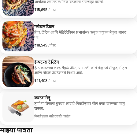
जागतिक तंत्रांसह स्थानिक घटकांना हायलाइट करतो.
₹15,695
₹15,695 प्रति गेस्ट
/ गेस्ट
ग्लोबल टेबल
फ्रेंच, लॅटिन आणि मेडिटेरेनियन प्रभावांसह उत्कृष्ट फ्यूजन मेनूचा आनंद
घ्या.
₹18,549
₹18,549 प्रति गेस्ट
/ गेस्ट
हॅम्पटन्स टेस्टिंग
ईस्ट कोस्टच्या लक्झरीमुळे प्रेरित, या मल्टी-कोर्स मेनूमध्ये सीफूड, मीट्स
आणि मोहक प्रेझेंटेशनचे मिश्रण आहे.
₹21,403
₹21,403 प्रति गेस्ट
/ गेस्ट
कस्टम मेनू
तुम्ही या शेफला तुमच्या आवडी-निवडींनुसार मील तयार करण्यास सांगू
शकता.
विनंतीनुसार भाडे ठरवले जाईल
माझ्या पात्रता