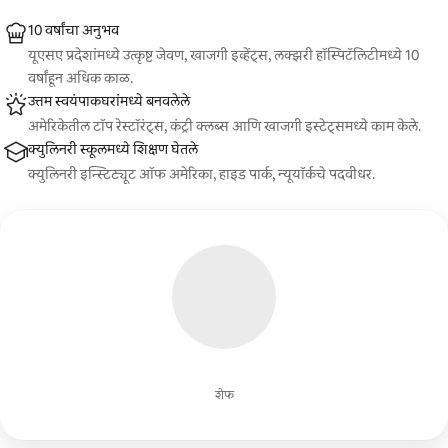
10 वर्षांचा अनुभव
यूएसए प्रदेशांमध्ये उत्कृष्ट जेवण, खाजगी इव्हेंट्स, लक्झरी हॉस्पिटॅलिटीमध्ये 10
वर्षांहून अधिक काळ.
उत्तम स्वयंपाकघरांमध्ये बनवलेले
अमेरिकेतील टॉप रेस्टॉरंट्स, कंट्री क्लब्स आणि खाजगी इस्टेट्समध्ये काम केले.
क्युलिनरी स्कूलमध्ये शिक्षण घेतले
क्युलिनरी इन्स्टिट्यूट ऑफ अमेरिका, हाइड पार्क, न्यूयॉर्कचे पदवीधर.
शेफ