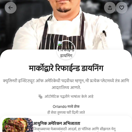
कंटेंटवर
जा
मार्कोद्वारे रिफाईन्ड डायनिंग
क्युलिनरी इन्स्टिट्यूट ऑफ अमेरिकेची पदवीधर म्हणून, मी प्रत्येक प्लेटमध्ये तंत्र आणि
आदरातिथ्य आणते.
ऑटोमॅटिक पद्धतीने भाषांतर केले आहे
Orlando मध्ये शेफ
ही सेवा तुमच्या घरी दिली जाते
आधुनिक अमेरिकन अभिजातता
जिव्हाळ्याच्या मेळाव्यांसाठी आदर्श, हा पॉलिश आणि सीझनल मेनू