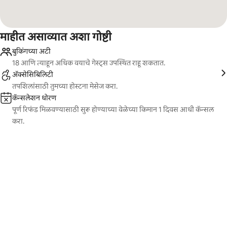
माहीत असाव्यात अशा गोष्टी
बुकिंगच्या अटी
18 आणि त्याहून अधिक वयाचे गेस्ट्स उपस्थित राहू शकतात.
ॲक्सेसिबिलिटी
तपशिलांसाठी तुमच्या होस्टना मेसेज करा.
कॅन्सलेशन धोरण
पूर्ण रिफंड मिळवण्यासाठी सुरू होण्याच्या वेळेच्या किमान 1 दिवस आधी कॅन्सल
करा.