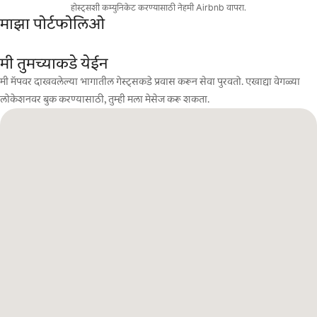
होस्ट्सशी कम्युनिकेट करण्यासाठी नेहमी Airbnb वापरा.
माझा पोर्टफोलिओ
मी तुमच्याकडे येईन
मी मॅपवर दाखवलेल्या भागातील गेस्ट्सकडे प्रवास करून सेवा पुरवतो. एखाद्या वेगळ्या
लोकेशनवर बुक करण्यासाठी, तुम्ही मला मेसेज करू शकता.