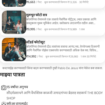
₹6,663
₹6,663 प्रति गेस्ट
,
/ गेस्ट
·
बुक करण्यासाठी किमान ₹13,326
·
30 मिनिटे
असल्यास हे आदर्श आहे.
बुक करण्यासाठी किमान ₹13,326
मूलभूत फोटो सत्र
कोलोनिया रोमामध्ये एक तासाचे नैसर्गिक पोर्ट्रेट्स, ज्यात प्रकाश आणि
वास्तुकला मुख्य भूमिकेत आहेत. खरोखरच आठवणीत राहील अशा
जोडप्यांसाठी आणि प्रवाशांसाठी आदर्श.
₹9,995
₹9,995 प्रति गेस्ट
,
/ गेस्ट
·
बुक करण्यासाठी किमान ₹19,989
·
1 तास
बुक करण्यासाठी किमान ₹19,989
स्टॅंडर्ड फोटोशूट
कोलोनिया रोमामध्ये दीड तासांच्या सत्राचा आनंद घ्या, वेगवेगळ्या ठिकाणी
आणि नैसर्गिक पोझेस एक्सप्लोर करण्यासाठी अधिक वेळ घ्या. विविधता
आणि शैलीसह खरे क्षण कॅप्चर करण्यासाठी परफेक्ट, प्रवासी,
₹14,992
₹14,992 प्रति गेस्ट
,
/ गेस्ट
·
बुक करण्यासाठी किमान ₹29,983
·
1 तास 30 मिनिटे
जोडप्यांसाठी किंवा लहान ग्रुपसाठी आदर्श.
बुक करण्यासाठी किमान ₹29,983
कस्टमाईझ करण्यासाठी किंवा बदल करण्यासाठी तुम्ही Pablo De Jesus यांना मेसेज करू शकता.
माझ्या पात्रता
15 वर्षांचा अनुभव
सौंदर्यप्रसाधने आणि वैयक्तिक काळजी उत्पादनांच्या ब्रँडसह सहकार्य THE BODY
SHOP
करिअर हायलाईट