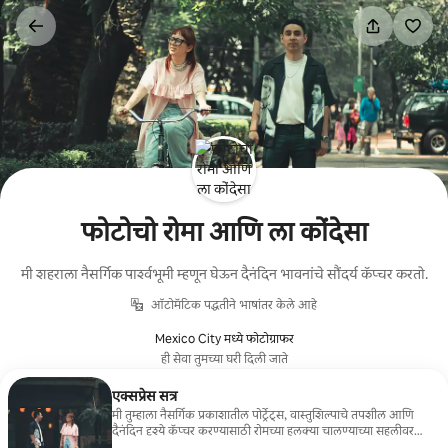
कंटेंटवर
जा
फोटोचो रोमा आणि ला कोंदेसा
मी शहराला नैसर्गिक पार्श्वभूमी म्हणून घेऊन दैनंदिन भावनांचे सौंदर्य कॅप्चर करतो.
ऑटोमॅटिक पद्धतीने भाषांतर केले आहे
Mexico City मध्ये फोटोग्राफर
ही सेवा तुमच्या घरी दिली जाते
एक्सप्रेस सत्र
मी तुम्हाला नैसर्गिक प्रकाशातील पोर्ट्रेट्स, वास्तुशिल्पाचे तपशील आणि
दैनंदिन दृश्ये कॅप्चर करण्यासाठी रोमच्या हलक्या चालण्याच्या सहलीवर
घेऊन जाईन. तुम्हाला एक अनोखी आणि स्टाईलिश आठवण हवी