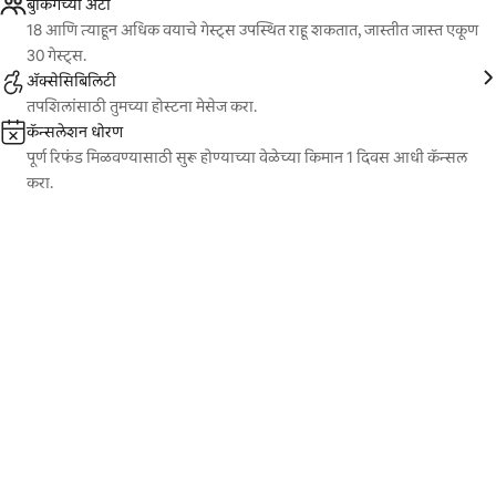
बुकिंगच्या अटी
18 आणि त्याहून अधिक वयाचे गेस्ट्स उपस्थित राहू शकतात, जास्तीत जास्त एकूण
30 गेस्ट्स.
ॲक्सेसिबिलिटी
तपशिलांसाठी तुमच्या होस्टना मेसेज करा.
कॅन्सलेशन धोरण
पूर्ण रिफंड मिळवण्यासाठी सुरू होण्याच्या वेळेच्या किमान 1 दिवस आधी कॅन्सल
करा.