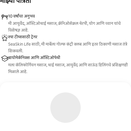
माझ्या पात्रता
10 वर्षांचा अनुभव
मी आयुर्वेद, ऑस्टिओथाई मसाज, क्रॅनिओसॅक्रल थेरपी, योग आणि ध्यान यांचे
विशेषज्ञ आहे.
स्पा टीम्ससाठी ट्रेनर
SeaSkin Life साठी, मी मार्बेला गोल्फ कंट्री क्लब आणि इतर ठिकाणी मसाज तंत्रे
शिकवली.
बायोमेकॅनिक्स आणि ऑस्टिओपॅथी
मला कॅलिफोर्नियन मसाज, थाई मसाज, आयुर्वेद आणि साऊंड हिलिंगचे प्रशिक्षणही
मिळाले आहे.