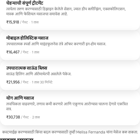
चेहऱ्याची संपूर्ण ट्रीटमेंट
त्वचेला तरुण करण्यासाठी डिझाइन केलेले सेशन, ज्यात डीप क्लीन्झिंग, एक्सफोलिएशन,
मास्क आणि फेशियल मसाजचा समावेश आहे.
₹15,918
₹15,918 प्रति गेस्ट
,
/ गेस्ट
·
1 तास
मोबाइल होलिस्टिक मसाज
उपचारात्मक स्पर्श आणि माइंडफुलनेस तंत्रे ऑफर करणारी इन-होम मसाज.
₹16,467
₹16,467 प्रति गेस्ट
,
/ गेस्ट
·
1 तास
उपचारात्मक साऊंड ब्लिस
साऊंड हिलिंग आणि ॲरोमाथेरपी असलेले पॅकेज.
₹21,956
₹21,956 प्रति गेस्ट
,
/ गेस्ट
·
1 तास 30 मिनिटे
योग आणि मसाज
लवचिकता वाढवणारे, तणाव कमी करणारे आणि एकूणच आरोग्यास चालना देणारे एकत्रित
सत्र.
₹30,738
₹30,738 प्रति गेस्ट
,
/ गेस्ट
·
2 तास
कस्टमाईझ करण्यासाठी किंवा बदल करण्यासाठी तुम्ही Melisa Fernanda यांना मेसेज करू शकता.