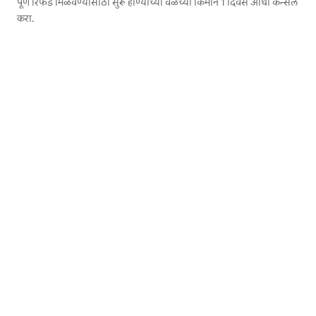
पूर्ण रिफंड मिळवण्यासाठी सुरू होण्याच्या वेळेच्या किमान 1 दिवस आधी कॅन्सल
करा.