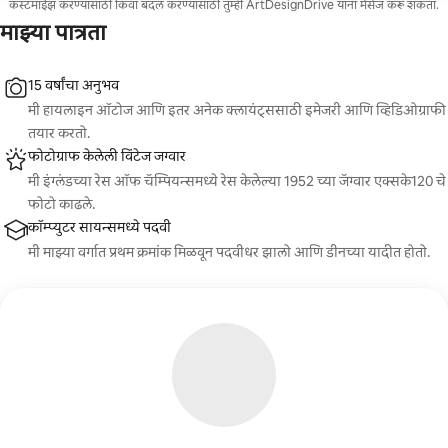
कस्टमाईझ करण्यासाठी किंवा बदल करण्यासाठी तुम्ही ArtDesignDrive यांना मेसेज करू शकता.
माझ्या पात्रता
15 वर्षांचा अनुभव
मी हायलाइन ऑटोज आणि इतर अनेक क्लायंट्ससाठी इमेजरी आणि व्हिडिओग्राफी
तयार करतो.
फोटोग्राफ केलेली विंटेज जग्वार
मी इंग्लंडच्या रेस ऑफ चॅम्पियन्समध्ये रेस केलेल्या 1952 च्या जॅग्वार एक्सके120 चे
फोटो काढले.
कॉम्प्युटर सायन्समध्ये पदवी
मी माझ्या वर्गात प्रथम क्रमांक मिळवून पदवीधर झालो आणि डीनच्या यादीत होतो.