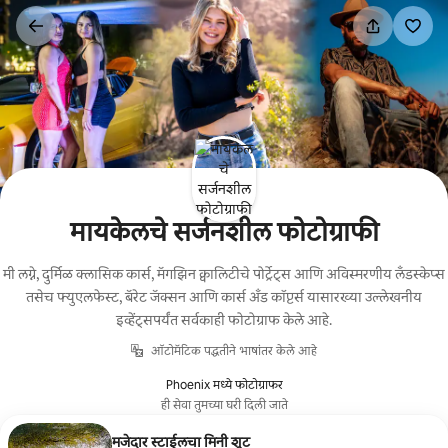
कंटेंटवर
जा
मायकेलचे सर्जनशील फोटोग्राफी
मी लग्ने, दुर्मिळ क्लासिक कार्स, मॅगझिन क्वालिटीचे पोर्ट्रेट्स आणि अविस्मरणीय लँडस्केप्स
तसेच फ्युएलफेस्ट, बॅरेट जॅक्सन आणि कार्स अँड कॉप्टर्स यासारख्या उल्लेखनीय
इव्हेंट्सपर्यंत सर्वकाही फोटोग्राफ केले आहे.
ऑटोमॅटिक पद्धतीने भाषांतर केले आहे
Phoenix मध्ये फोटोग्राफर
ही सेवा तुमच्या घरी दिली जाते
मजेदार स्टाईलचा मिनी शूट