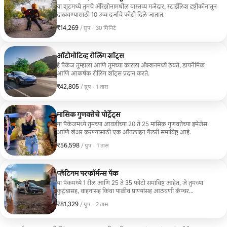
या शूटमध्ये तुमचे ॲरिझोनामधील वास्तव्य मजेदार, स्टाईलिश दृष्टीकोनातून
दाखवण्यासाठी 10 उच्च दर्जाचे फोटो दिले जातात.
₹14,269
₹14,269, प्रति ग्रुप
,
/ ग्रुप
·
30 मिनिटे
ऑटोमोटिव्ह रोलिंग शॉट्स
हे पॅकेज तुम्हाला आणि तुमच्या कारला ॲक्शनमध्ये ठेवते, डायनॅमिक
आणि आकर्षक रोलिंग शॉट्स प्रदान करते.
₹42,805
₹42,805, प्रति ग्रुप
,
/ ग्रुप
·
1 तास
मासिक गुणवत्तेचे पोर्ट्रेट्स
या पॅकेजमध्ये तुमच्या आवडीच्या 20 ते 25 मासिक गुणवत्तेच्या इमेजेस
आणि शेअर करण्यासाठी एक ऑनलाइन गॅलरी समाविष्ट आहे.
₹56,598
₹56,598, प्रति ग्रुप
,
/ ग्रुप
·
1 तास
प्लॅटिनम परफॉर्मन्स पॅक
या पॅकमध्ये 1 रील आणि 25 ते 35 फोटो समाविष्ट आहेत, जे तुमच्या
कुटुंबासह, वाहनासह किंवा पाळीव प्राण्यांसह आठवणी कॅप्चर
करण्यासाठी योग्य आहेत.
₹81,329
₹81,329, प्रति ग्रुप
,
/ ग्रुप
·
2 तास