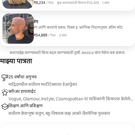
₹8,234
₹8,234 प्रति गेस्ट
,
/ गेस्ट
·
बुक करण्यासाठी किमान ₹10,429
·
1 तास
बुक करण्यासाठी किमान ₹10,429
रंग
रंग आणि कराराचे प्रकार, विक्स इ. प्रारंभिक निदानानुसार अंतिम कोट
₹54,889
₹54,889 प्रति गेस्ट
,
/ गेस्ट
·
2 तास
कस्टमाईझ करण्यासाठी किंवा बदल करण्यासाठी तुम्ही Jessica यांना मेसेज करू शकता.
माझ्या पात्रता
25 वर्षांचा अनुभव
माद्रिदमधील सर्वोत्तम मल्टीटेक्सचर हेअरड्रेसर
करिअर हायलाईट
Vogue, Glamour, Instyle, Cosmopolitan या मासिकांनी शिफारस केलेले...
शिक्षण आणि प्रशिक्षण
सर्वोत्तम केशभूषा सलून, बहु-विषयक कक्ष आफ्रो-हिस्पॅनिक पुरस्कार