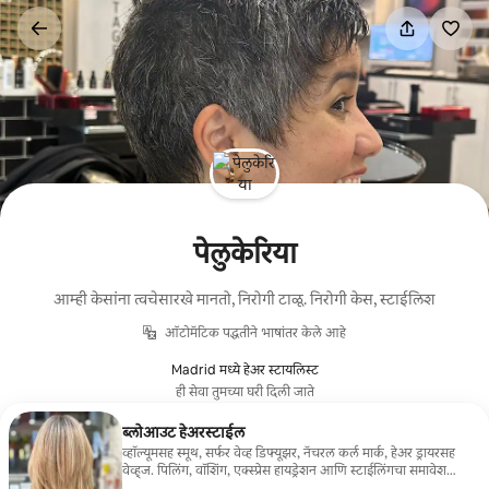
कंटेंटवर
जा
पेलुकेरिया
आम्ही केसांना त्वचेसारखे मानतो, निरोगी टाळू. निरोगी केस, स्टाईलिश
ऑटोमॅटिक पद्धतीने भाषांतर केले आहे
Madrid मध्ये हेअर स्टायलिस्ट
ही सेवा तुमच्या घरी दिली जाते
ब्लोआउट हेअरस्टाईल
व्हॉल्यूमसह स्मूथ, सर्फर वेव्ह डिफ्यूझर, नॅचरल कर्ल मार्क, हेअर ड्रायरसह
वेव्ह्ज. पिलिंग, वॉशिंग, एक्स्प्रेस हायड्रेशन आणि स्टाईलिंगचा समावेश
आहे