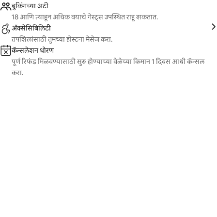
बुकिंगच्या अटी
18 आणि त्याहून अधिक वयाचे गेस्ट्स उपस्थित राहू शकतात.
ॲक्सेसिबिलिटी
तपशिलांसाठी तुमच्या होस्टना मेसेज करा.
कॅन्सलेशन धोरण
पूर्ण रिफंड मिळवण्यासाठी सुरू होण्याच्या वेळेच्या किमान 1 दिवस आधी कॅन्सल
करा.