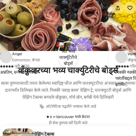
कंटेंटवर
जा
Angel
Wen
Edmonton, कॅनडा
व्हँकु
·
जुलै 2026
·
एप्
व्हँकुव्हरच्या भव्य चार्क्युटेरीचे बोर्ड्स
,
,
अप्रतिम, धन्यवाद निक्की
निक्की नक्क
पसंतींबद्दल 
खास तुमच्यासाठी तयार केलेल्या स्वादिष्ट चीज आणि चारक्युटरीचा आस्वाद घ्या, तुमच्या
झाली!
दारापर्यंत डिलिव्हर केले जाते. निक्की 'खाद्य कला' ग्रेझिंग ट्रे, चारक्युटरी बोर्ड्स आणि
ग्रेझिंग टेबल्स बनवते! व्हँकुव्हर, नॉर्थ व्हॅन, बर्नबी येथे डिलिव्हरी
ऑटोमॅटिक पद्धतीने भाषांतर केले आहे
५.०
·
Vancouver मध्ये केटरर
,
ही सेवा तुमच्या घरी दिली जाते
ग्रेझिंग टेबल्स