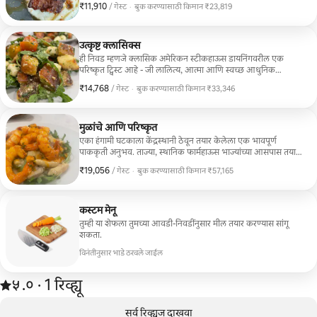
₹11,910
₹11,910 प्रति गेस्ट
/ गेस्ट
·
बुक करण्यासाठी किमान ₹23,819
बुक करण्यासाठी किमान ₹23,819
उत्कृष्ट क्लासिक्स
ही निवड म्हणजे क्लासिक अमेरिकन स्टीकहाऊस डायनिंगवरील एक
परिष्कृत ट्विस्ट आहे - जी लालित्य, आत्मा आणि स्वच्छ आधुनिक
फ्लेअरसह सर्व्ह केली जाते. हा 4 कोर्स डायनिंग अनुभव आहे - सॅलड/सूप
₹14,768
₹14,768 प्रति गेस्ट
/ गेस्ट
·
बुक करण्यासाठी किमान ₹33,346
+ ॲपेटायझर + एन्ट्री + डिझर्ट.
बुक करण्यासाठी किमान ₹33,346
मुळांचे आणि परिष्कृत
एका हंगामी घटकाला केंद्रस्थानी ठेवून तयार केलेला एक भावपूर्ण
पाककृती अनुभव. ताज्या, स्थानिक फार्महाऊस भाज्यांच्या आसपास तयार
केलेला कस्टम मेनू—शेफने स्वतः निवडलेला. हे 5 कोर्स डिनर आहे.
₹19,056
₹19,056 प्रति गेस्ट
/ गेस्ट
·
बुक करण्यासाठी किमान ₹57,165
बुक करण्यासाठी किमान ₹57,165
कस्टम मेनू
तुम्ही या शेफला तुमच्या आवडी-निवडींनुसार मील तयार करण्यास सांगू
शकता.
विनंतीनुसार भाडे ठरवले जाईल
1 रिव्ह्यूमधून 5 पैकी ५.० स्टार रेटिंग आहे
५.०
·
1 रिव्ह्यू
,
0 पैकी 0 आयटम्स दाखवत आहेत
सर्व रिव्ह्यूज दाखवा