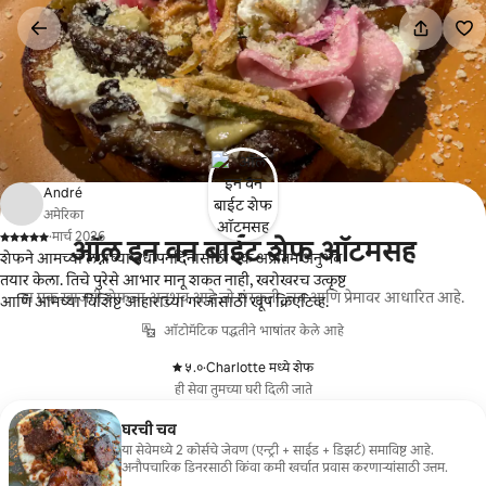
कंटेंटवर
जा
André
अमेरिका
·
मार्च 2026
ऑल इन वन बाईट शेफ ऑटमसह
,
शेफने आमच्या लग्नाच्या वर्धापनदिनासाठी एक अप्रतिम अनुभव
तयार केला. तिचे पुरेसे आभार मानू शकत नाही, खरोखरच उत्कृष्ट
हा एक खाजगी शेफचा अनुभव आहे जो संस्कृती, चव आणि प्रेमावर आधारित आहे.
आणि आमच्या विशिष्ट आहाराच्या गरजांसाठी खूप क्रिएटिव्ह.
ऑटोमॅटिक पद्धतीने भाषांतर केले आहे
५.०
·
Charlotte मध्ये शेफ
,
ही सेवा तुमच्या घरी दिली जाते
घरची चव
या सेवेमध्ये 2 कोर्सचे जेवण (एन्ट्री + साईड + डिझर्ट) समाविष्ट आहे.
अनौपचारिक डिनरसाठी किंवा कमी खर्चात प्रवास करणाऱ्यांसाठी उत्तम.