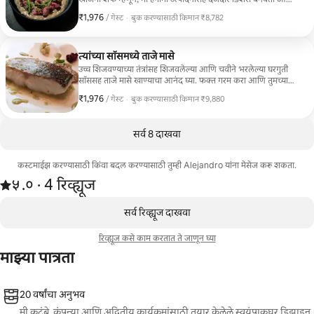
ते थेट तुमच्या जागेवर डिलिव्हर करतो.
₹1,976
₹1,976 प्रति गेस्ट
/ गेस्ट
·
बुक करण्यासाठी किमान ₹8,782
बुक करण्यासाठी किमान ₹8,782
त्यांच्या सॉसमध्ये ताजे मासे
उच्च शिजवण्याच्या तंत्रांसह शिजवलेल्या आणि चवीने भरलेल्या घरगुती
सॉससह ताजे मासे खाण्याचा आनंद घ्या. फक्त गरम करा आणि तुमच्या
निवासस्थानी एका स्वादिष्ट अनुभवाचा आनंद घ्या.
₹1,976
₹1,976 प्रति गेस्ट
/ गेस्ट
·
बुक करण्यासाठी किमान ₹9,880
बुक करण्यासाठी किमान ₹9,880
सर्व 8 दाखवा
कस्टमाईझ करण्यासाठी किंवा बदल करण्यासाठी तुम्ही Alejandro यांना मेसेज करू शकता.
4 रिव्ह्यूजमधून 5 पैकी ५.० स्टार्स रेटिंग आहे
५.०
·
4 रिव्ह्यूज
,
0 पैकी 0 आयटम्स दाखवत आहेत
सर्व रिव्ह्यूज दाखवा
रिव्ह्यूज कसे काम करतात ते जाणून घ्या
माझ्या पात्रता
20 वर्षांचा अनुभव
मी कुटुंबे, कंपन्या आणि अद्वितीय कार्यक्रमांसाठी तयार केलेले स्वयंपाकघर डिझाइन