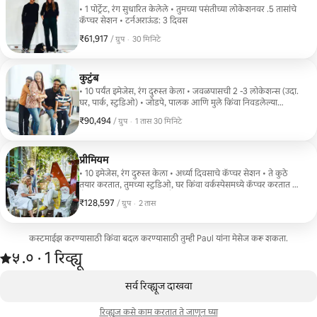
• 1 पोर्ट्रेट, रंग सुधारित केलेले • तुमच्या पसंतीच्या लोकेशनवर .5 तासांचे
कॅप्चर सेशन • टर्नअराऊंड: 3 दिवस
₹61,917
₹61,917, प्रति ग्रुप
,
/ ग्रुप
·
30 मिनिटे
कुटुंब
• 10 पर्यंत इमेजेस, रंग दुरुस्त केला • जवळपासची 2 -3 लोकेशन्स (उदा.
घर, पार्क, स्टुडिओ) • जोडपे, पालक आणि मुले किंवा निवडलेल्या
कुटुंबांसाठी आदर्श • टर्नअराऊंड: 3 -4 दिवस • विनंतीवर प्रिंटिंग उपलब्ध
₹90,494
₹90,494, प्रति ग्रुप
,
/ ग्रुप
·
1 तास 30 मिनिटे
(अतिरिक्त शुल्क)
प्रीमियम
• 10 इमेजेस, रंग दुरुस्त केला • अर्ध्या दिवसाचे कॅप्चर सेशन • ते कुठे
तयार करतात, तुमच्या स्टुडिओ, घर किंवा वर्कस्पेसमध्ये कॅप्चर करतात या
शैलीमध्ये पोर्ट्रेट आणि जीवनशैलीच्या इमेजचे मिश्रण समाविष्ट आहे •
₹128,597
₹128,597, प्रति ग्रुप
,
/ ग्रुप
·
2 तास
टर्नअराऊंड: 2 दिवस
कस्टमाईझ करण्यासाठी किंवा बदल करण्यासाठी तुम्ही Paul यांना मेसेज करू शकता.
1 रिव्ह्यूमधून 5 पैकी ५.० स्टार रेटिंग आहे
५.०
·
1 रिव्ह्यू
,
0 पैकी 0 आयटम्स दाखवत आहेत
सर्व रिव्ह्यूज दाखवा
रिव्ह्यूज कसे काम करतात ते जाणून घ्या