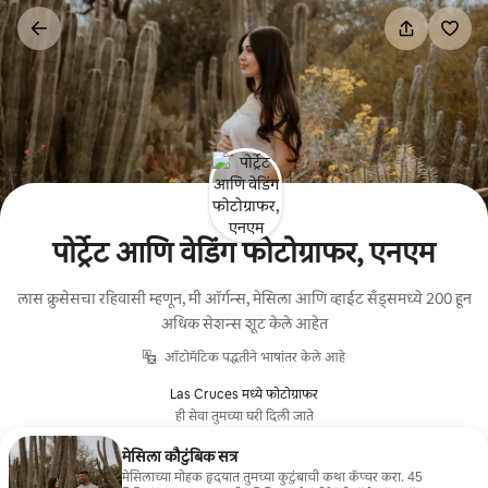
कंटेंटवर
जा
पोर्ट्रेट आणि वेडिंग फोटोग्राफर, एनएम
लास क्रुसेसचा रहिवासी म्हणून, मी ऑर्गन्स, मेसिला आणि व्हाईट सँड्समध्ये 200 हून
अधिक सेशन्स शूट केले आहेत
ऑटोमॅटिक पद्धतीने भाषांतर केले आहे
Las Cruces मध्ये फोटोग्राफर
ही सेवा तुमच्या घरी दिली जाते
मेसिला कौटुंबिक सत्र
मेसिलाच्या मोहक हृदयात तुमच्या कुटुंबाची कथा कॅप्चर करा. 45