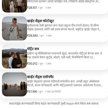
मिनिटांच्या दरम्यान आम्ही प्रतिष्ठित चर्च, रंगीबेरंगी अ‍ॅडोब बॅकड्रॉप्स आणि
छायादार आर्केड्सला भेट देतो. मी नैसर्गिक पोजिंग हाताळतो; तुम्ही शेअर
₹28,107
₹28,107, प्रति ग्रुप
,
/ ग्रुप
·
1 तास
करण्यासाठी तयार असलेली एक सुंदर ऑनलाइन गॅलरी घेऊन जाता.
व्हाईट सँड्स फोटोशूट
सूर्यास्ताच्या वेळी सुरुवात करा जेव्हा ड्यून्स पीच रंगाचे होतात; मी सौम्य
पोझेस दाखवतो आणि खरे हास्य कॅप्चर करतो. क्युरेटेड व्हाईट सँड्स गॅलरी
एका आठवड्यात तुमच्या इनबॉक्समध्ये येईल.
₹28,583
₹28,583, प्रति ग्रुप
,
/ ग्रुप
·
1 तास
पोर्ट्रेट सत्र
दक्षिण न्यू मेक्सिकोच्या मध्यभागी सुंदर, कालातीत पोर्ट्रेट्स कॅप्चर करा. हे
एक तासाचे सेशन कुटुंबे, जोडपे, पती-पत्नी, मित्रमैत्रिणी किंवा 12
लोकांपर्यंतच्या लहान गटांसाठी परिपूर्ण आहे. (60 इलेक्ट्रॉनिक फोटो
₹30,012
₹30,012, प्रति ग्रुप
,
/ ग्रुप
·
1 तास
वैयक्तिक गॅलरीमध्ये डिलिव्हर केले जातात)
व्हाईट सँड्स एलोपमेंट
व्हाईट सँड्सला तुमच्या वेदीमध्ये रूपांतरित करा. आम्ही ड्यून ॲक्सेसवर
भेटतो, शपथ घेण्यासाठी आणि पोर्ट्रेट्ससाठी एकांतात असलेल्या रिजवर
ट्रेक करतो, स्पार्कलिंग सायडरसह टोस्ट करतो आणि फक्त पावलांचे ठसे
₹57,166
₹57,166, प्रति ग्रुप
,
/ ग्रुप
·
1 तास 30 मिनिटे
सोडतो. आरामदायक मार्गदर्शन, जलद टर्नअराउंड.
कस्टमाईझ करण्यासाठी किंवा बदल करण्यासाठी तुम्ही Hope यांना मेसेज करू शकता.