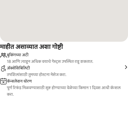
माहीत असाव्यात अशा गोष्टी
बुकिंगच्या अटी
18 आणि त्याहून अधिक वयाचे गेस्ट्स उपस्थित राहू शकतात.
ॲक्सेसिबिलिटी
तपशिलांसाठी तुमच्या होस्टना मेसेज करा.
कॅन्सलेशन धोरण
पूर्ण रिफंड मिळवण्यासाठी सुरू होण्याच्या वेळेच्या किमान 1 दिवस आधी कॅन्सल
करा.