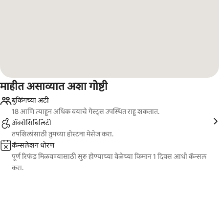
माहीत असाव्यात अशा गोष्टी
बुकिंगच्या अटी
18 आणि त्याहून अधिक वयाचे गेस्ट्स उपस्थित राहू शकतात.
ॲक्सेसिबिलिटी
तपशिलांसाठी तुमच्या होस्टना मेसेज करा.
कॅन्सलेशन धोरण
पूर्ण रिफंड मिळवण्यासाठी सुरू होण्याच्या वेळेच्या किमान 1 दिवस आधी कॅन्सल
करा.