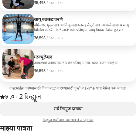
₹5,498
₹5,498 प्रति गेस्ट
,
/ गेस्ट
·
1 तास
स्नायू बळकट करणे
वॉर्म-अप, मुख्य सत्र आणि कूलडाऊनसह संपूर्ण सत्र ज्यामध्ये सामान्य स्नायू
बिल्डिंग लक्ष्यित केले जाते: कोर प्रशिक्षण, स्नायू विकास किंवा हृदय व
रक्तवाहिन्यासंबंधी विकास आपल्या गरजेनुसार.
₹6,598
₹6,598 प्रति गेस्ट
,
/ गेस्ट
·
1 तास
मस्क्युलेशन
आवश्यक उपकरणांसह वजन प्रशिक्षण सत्र. चला, वजन उचलूया!
₹6,598
₹6,598 प्रति गेस्ट
,
/ गेस्ट
·
1 तास
कस्टमाईझ करण्यासाठी किंवा बदल करण्यासाठी तुम्ही Maxime यांना मेसेज करू शकता.
2 रिव्ह्यूजमधून 5 पैकी ५.० स्टार्स रेटिंग आहे
५.०
·
2 रिव्ह्यूज
,
0 पैकी 0 आयटम्स दाखवत आहेत
सर्व रिव्ह्यूज दाखवा
रिव्ह्यूज कसे काम करतात ते जाणून घ्या
माझ्या पात्रता