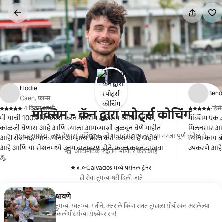
कंटेंटवर
जा
Elodie
Beno
Caen, फ्रान्स
·
4 दिवस आधी
·
डिस
मॅक्सिम - कॅन द्वारा स्पोर्ट्स कोचिंग
,
,
मी याची 100% शिफारस करेन मॅक्सिम अतिशय व्यावसायिक,
मॅक्सिम एक उत्
काळजी घेणारा आहे आणि त्याला आमच्याशी जुळवून घेणे माहीत
मिलनसार आ
एक हसणारा, लक्ष देणारा प्रशिक्षक जो सत्रादरम्यान तुमच्या गरजा पूर्ण करेल :)
आहे! सेशनदरम्यान त्यांना आम्हाला प्रेरित कसे करायचे हे माहीत
त्यांना काय
आहे आणि या सेशनमध्ये उत्तम वातावरण होते. फक्त करून दाखवा
उपकरणे आहे
ऑटोमॅटिक पद्धतीने भाषांतर केले आहे
💪
५.०
·
Calvados मध्ये पर्सनल ट्रेनर
,
ही सेवा तुमच्या घरी दिली जाते
धावणे
तुमच्या स्वतःच्या गतीने, अंतराले किंवा सतत तुम्हाला सोयीस्कर असलेल्या
किलोमीटर्सच्या संख्येवर सत्र!