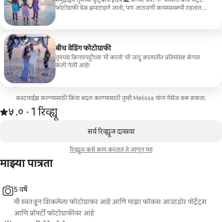
समुद्राद्वारे तुमच्या कुटुंबाचे हृदय 🌊 कॅप्चर करा 🌞 फॅमिली बीच पोर्ट्रेट
फोटोग्राफी वेळ झपाट्याने जातो, पण आठवणी कायमस्वरूपी राहतात.
बीचचे सौंदर्य आणि तुमच्या कुटुंबाचा आनंद तुम्ही आजीवन मौल्यवान
पोर्ट्रेट्समध्ये एकत्र येऊ द्याल. सोनेरी सूर्यास्त, खेळकर लाटा किंवा
वाळूमध्ये पाय नसलेले हसणे - तुमची कथा अप्रतिम इमेजेसमध्ये सांगणे
योग्य आहे. यासाठी 👨‍👩‍👧‍👦 योग्य: कौटुंबिक बैठक व्हेकेशन कीपके
हॉलिडे कार्डचे फोटोज मैलाचा दगड उत्सव तुमच्या आवडत्या
बीच वेडिंग फोटोग्राफी
किनारपट्टीच्या लोकेशनवर 📍 शॉट करा 📅 मर्यादित समर सेशन्स उपलब्ध
तुमच्या किनारपट्टीच्या 'मी करतो' ची जादू कालातीत प्रतिमांसह कॅप्चर
– आता बुक करा! **वेळा सोयीस्कर आहेत, कृपया माझ्याशी संपर्क साधा
केली गेली आहे!
** **भाडे प्रति ग्रुप 25 लोकांपर्यंत आहे **
कस्टमाईझ करण्यासाठी किंवा बदल करण्यासाठी तुम्ही Melissa यांना मेसेज करू शकता.
1 रिव्ह्यूमधून 5 पैकी ५.० स्टार रेटिंग आहे
५.०
·
1 रिव्ह्यू
,
0 पैकी 0 आयटम्स दाखवत आहेत
सर्व रिव्ह्यूज दाखवा
रिव्ह्यूज कसे काम करतात ते जाणून घ्या
माझ्या पात्रता
5 वर्षे
मी स्वतःहून शिकलेला फोटोग्राफर आहे आणि माझा फोकस आउटडोर पोर्ट्रेट्स
आणि प्रॉपर्टी फोटोग्राफीवर आहे