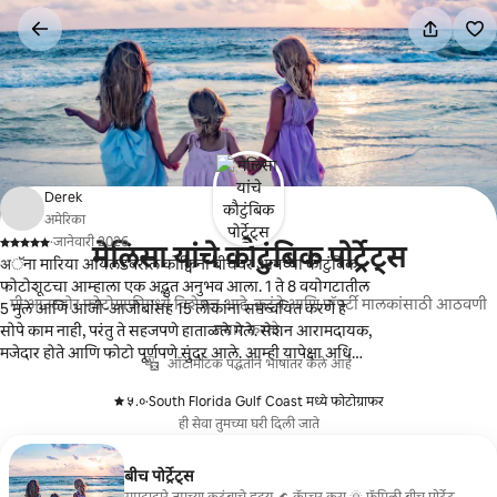
कंटेंटवर
जा
Derek
अमेरिका
·
जानेवारी 2026
मेलिसा यांचे कौटुंबिक पोर्ट्रेट्स
,
अॅना मारिया आयलंडवरील कोक्विना बीचवर आमच्या कौटुंबिक
फोटोशूटचा आम्हाला एक अद्भुत अनुभव आला. 1 ते 8 वयोगटातील
मी आउटडोर फोटोग्राफीमध्ये विशेषज्ञ आहे, कुटुंबे आणि प्रॉपर्टी मालकांसाठी आठवणी
5 मुले आणि आजी-आजोबांसह 15 लोकांना समन्वयित करणे हे
तयार करतो.
सोपे काम नाही, परंतु ते सहजपणे हाताळले गेले. सेशन आरामदायक,
मजेदार होते आणि फोटो पूर्णपणे सुंदर आले. आम्ही यापेक्षा अधिक
ऑटोमॅटिक पद्धतीने भाषांतर केले आहे
आनंदी होऊ शकत नाही! मेलिसा उत्तम होती!
५.०
·
South Florida Gulf Coast मध्ये फोटोग्राफर
,
ही सेवा तुमच्या घरी दिली जाते
बीच पोर्ट्रेट्स