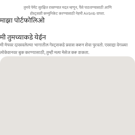
तुमचे पेमेंट सुरक्षित राखण्यात मदत म्हणून, पैसे पाठवण्यासाठी आणि
होस्ट्सशी कम्युनिकेट करण्यासाठी नेहमी Airbnb वापरा.
माझा पोर्टफोलिओ
मी तुमच्याकडे येईन
मी मॅपवर दाखवलेल्या भागातील गेस्ट्सकडे प्रवास करून सेवा पुरवतो. एखाद्या वेगळ्या
लोकेशनवर बुक करण्यासाठी, तुम्ही मला मेसेज करू शकता.