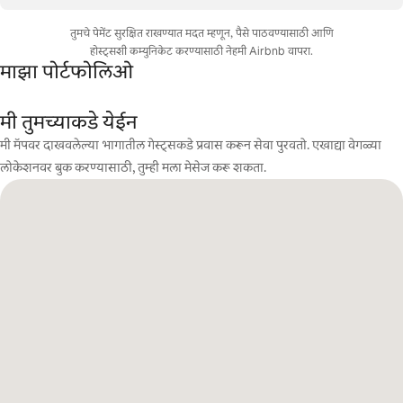
तुमचे पेमेंट सुरक्षित राखण्यात मदत म्हणून, पैसे पाठवण्यासाठी आणि
होस्ट्सशी कम्युनिकेट करण्यासाठी नेहमी Airbnb वापरा.
माझा पोर्टफोलिओ
मी तुमच्याकडे येईन
मी मॅपवर दाखवलेल्या भागातील गेस्ट्सकडे प्रवास करून सेवा पुरवतो. एखाद्या वेगळ्या
लोकेशनवर बुक करण्यासाठी, तुम्ही मला मेसेज करू शकता.