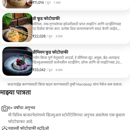
₹11,014
₹11,014, प्रति ग्रुप
,
/ ग्रुप
·
1 तास
प्रो फूड फोटोग्राफी
पॉलिश, उच्च-गुणवत्तेच्या इमेजरीसाठी प्रगत लाइटिंग आणि स्टाईलिंगसह
10 डिशेस कॅप्चर करा. प्रत्येक डिश कलात्मकपणे सादर केली जाईल,
ज्यामुळे भरपूर सर्जनशील ॲडजस्टमेंट्स करता येतील.
₹22,028
₹22,028, प्रति ग्रुप
,
/ ग्रुप
·
3 तास
प्रीमियम फूड फोटोग्राफी
नवीन किंवा पूर्ण मेनूसाठी आदर्श, हे प्रीमियम शूट अचूक, ब्रँड-अलाइन्ड
व्हिज्युअल्ससाठी सर्जनशील स्टाईलिंग, प्रॉप्स आणि प्रो लाइटिंगसह 20
डिशेस कॅप्चर करेल.
₹33,042
₹33,042, प्रति ग्रुप
,
/ ग्रुप
·
4 तास
कस्टमाईझ करण्यासाठी किंवा बदल करण्यासाठी तुम्ही Mandeep यांना मेसेज करू शकता.
माझ्या पात्रता
6+ वर्षांचा अनुभव
मी विविध बाजारपेठांमध्ये व्हिज्युअल स्टोरीटेलिंगचा अनुभव असलेला एक कुशल
फोटोग्राफर आहे.
यशस्वी फोटोग्राफी स्टुडिओ