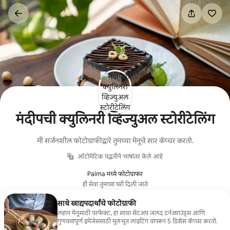
कंटेंटवर
जा
मंदीपची क्युलिनरी व्हिज्युअल स्टोरीटेलिंग
मी सर्जनशील फोटोग्राफीद्वारे तुमच्या मेनूचे सार कॅप्चर करतो.
ऑटोमॅटिक पद्धतीने भाषांतर केले आहे
Palma मध्ये फोटोग्राफर
ही सेवा तुमच्या घरी दिली जाते
साधे खाद्यपदार्थांचे फोटोग्राफी
लहान मेनूसाठी परफेक्ट, हा साधा सेटअप जलद टर्नअराउंड्स आणि
गुणवत्तापूर्ण इमेजेससाठी मूलभूत लाइटिंग वापरून 5 डिशेस कॅप्चर करतो.