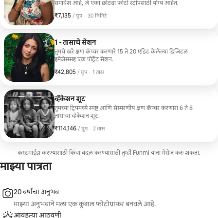
समावेश आहे, जे एका छोट्या फोटो स्टॉपसाठी योग्य आहेत.
₹7,135
₹7,135, प्रति ग्रुप
,
/ ग्रुप
·
30 मिनिटे
1 - तासाचे सेशन
तुमचे खरे क्षण कॅप्चर करणारे 15 ते 20 एडिट केलेल्या डिजिटल
इमेजेससह एक पोर्ट्रेट सेशन.
₹42,805
₹42,805, प्रति ग्रुप
,
/ ग्रुप
·
1 तास
व्हॅकेशन शूट
तुमच्या ट्रिपमध्ये स्पष्ट आणि संस्मरणीय क्षण कॅप्चर करणारा 6 ते 8
तासांचा व्हॅकेशन शूट.
₹114,146
₹114,146, प्रति ग्रुप
,
/ ग्रुप
·
2 तास
कस्टमाईझ करण्यासाठी किंवा बदल करण्यासाठी तुम्ही Funmi यांना मेसेज करू शकता.
माझ्या पात्रता
20 वर्षांचा अनुभव
माझ्या अनुभवाने मला एक कुशल फोटोग्राफर बनवले आहे.
आवडत्या आठवणी