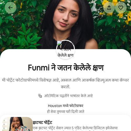
कंटेंटवर
जा
Funmi ने जतन केलेले क्षण
मी पोर्ट्रेट फोटोग्राफीमध्ये विशेषज्ञ आहे, अस्सल आणि आकर्षक व्हिज्युअल कथा कॅप्चर
करतो.
ऑटोमॅटिक पद्धतीने भाषांतर केले आहे
Houston मध्ये फोटोग्राफर
ही सेवा तुमच्या घरी दिली जाते
झटपट पोर्ट्रेट
एक झटपट पोर्ट्रेट सेशन ज्यात 5 एडिट केलेल्या डिजिटल इमेजेसचा