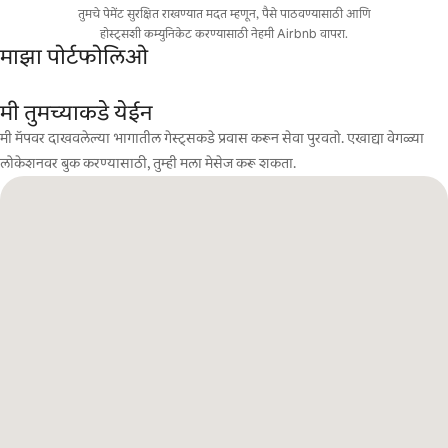
तुमचे पेमेंट सुरक्षित राखण्यात मदत म्हणून, पैसे पाठवण्यासाठी आणि
होस्ट्सशी कम्युनिकेट करण्यासाठी नेहमी Airbnb वापरा.
माझा पोर्टफोलिओ
मी तुमच्याकडे येईन
मी मॅपवर दाखवलेल्या भागातील गेस्ट्सकडे प्रवास करून सेवा पुरवतो. एखाद्या वेगळ्या
लोकेशनवर बुक करण्यासाठी, तुम्ही मला मेसेज करू शकता.