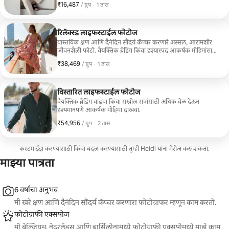
₹16,487
₹16,487, प्रति ग्रुप
,
/ ग्रुप
·
1 तास
रिलॅक्स्ड लाइफस्टाईल फोटोज
वास्तविक क्षण आणि दैनंदिन सौंदर्य कॅप्चर करणारे अस्सल, आरामशीर
जीवनशैली फोटो. वैयक्तिक ब्रँडिंग किंवा दृश्यास्पद आकर्षक मोहिमांसाठी
एक उत्तम पर्याय.
₹38,469
₹38,469, प्रति ग्रुप
,
/ ग्रुप
·
1 तास
विस्तारित लाइफस्टाईल फोटोज
वैयक्तिक ब्रँडिंग वाढवा किंवा सखोल सत्रांसाठी अधिक वेळ देऊन
दृश्यमानपणे आकर्षक मोहिमा दाखवा.
₹54,956
₹54,956, प्रति ग्रुप
,
/ ग्रुप
·
2 तास
कस्टमाईझ करण्यासाठी किंवा बदल करण्यासाठी तुम्ही Heidi यांना मेसेज करू शकता.
माझ्या पात्रता
6 वर्षांचा अनुभव
मी खरे क्षण आणि दैनंदिन सौंदर्य कॅप्चर करणारा फोटोग्राफर म्हणून काम करतो.
फोटोग्राफी एक्सपोज
मी बेल्जियम, नेदरलँड्स आणि बार्सिलोनामध्ये फोटोग्राफी एक्सपोमध्ये माझे काम