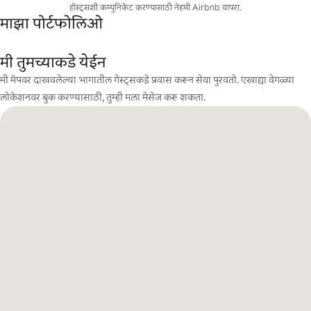
होस्ट्सशी कम्युनिकेट करण्यासाठी नेहमी Airbnb वापरा.
माझा पोर्टफोलिओ
मी तुमच्याकडे येईन
मी मॅपवर दाखवलेल्या भागातील गेस्ट्सकडे प्रवास करून सेवा पुरवतो. एखाद्या वेगळ्या
लोकेशनवर बुक करण्यासाठी, तुम्ही मला मेसेज करू शकता.