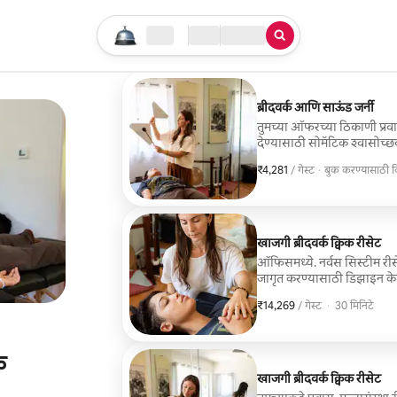
तुमचा सर्च सुरू करा
लोकेशन
चेक इन / चेक आऊट
सेवेचा प्रकार
ब्रीदवर्क आणि साऊंड जर्नी
तुमच्या ऑफरच्या ठिकाणी प्रवा
देण्यासाठी सोमॅटिक श्वासोच्छवा
स्पेक्ट्रम उपचार सत्र. तुमचा 
₹4,281
₹4,281 प्रति गेस्ट
,
/ गेस्ट
·
बुक करण्यासाठी
मार्गदर्शनासह सत्राचा शेवट कर
बुक करण्यासाठी
खाजगी ब्रीदवर्क क्विक रीसेट
ऑफिसमध्ये. नर्वस सिस्टीम रीसे
जागृत करण्यासाठी डिझाइन केलेल
संतुलन आणि उपस्थितीमध्ये एक द
₹14,269
₹14,269 प्रति गेस्ट
,
/ गेस्ट
·
30 मिनिटे
क
खाजगी ब्रीदवर्क क्विक रीसेट