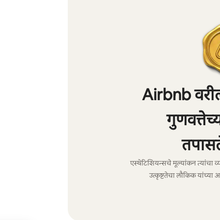
Airbnb वरील
गुणवत्तेच
तपासल
एस्थेटिशियन्सचे मूल्यांकन त्यांचा
उत्कृष्टतेचा लौकिक यांच्या आ