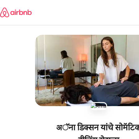
कंटेंटवर
जा
अॅना डिक्सन यांचे सोमॅटि