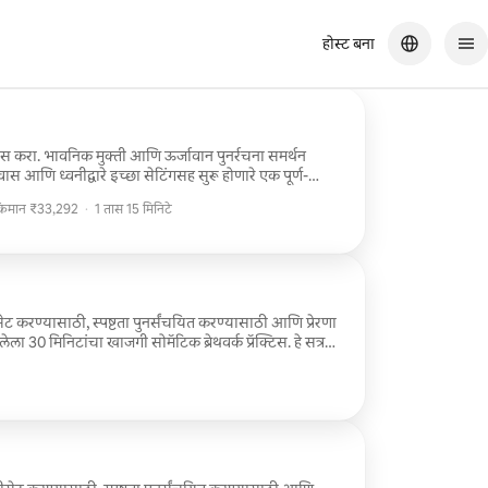
होस्ट बना
स करा. भावनिक मुक्ती आणि ऊर्जावान पुनर्रचना समर्थन
स आणि ध्वनीद्वारे इच्छा सेटिंगसह सुरू होणारे एक पूर्ण-
अनुभव संपूर्णपणे समजून घेण्यासाठी आम्ही एकत्रीकरण आणि
 किमान ₹33,292
·
1 तास 15 मिनिटे
तो.
 किमान ₹33,292
ट करण्यासाठी, स्पष्टता पुनर्संचयित करण्यासाठी आणि प्रेरणा
ा 30 मिनिटांचा खाजगी सोमॅटिक ब्रेथवर्क प्रॅक्टिस. हे सत्र
्रुत परंतु शक्तिशाली बदल प्रदान करते.