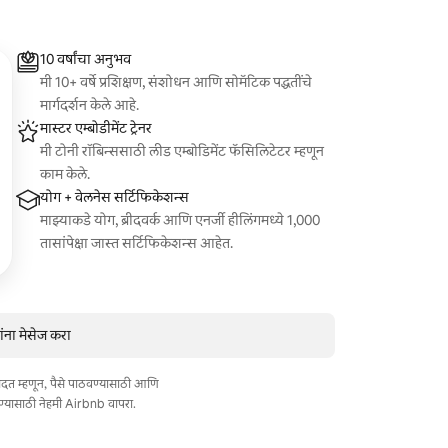
10 वर्षांचा अनुभव
मी 10+ वर्षे प्रशिक्षण, संशोधन आणि सोमॅटिक पद्धतींचे
मार्गदर्शन केले आहे.
मास्टर एम्बोडीमेंट ट्रेनर
मी टोनी रॉबिन्ससाठी लीड एम्बोडिमेंट फॅसिलिटेटर म्हणून
काम केले.
योग + वेलनेस सर्टिफिकेशन्स
माझ्याकडे योग, ब्रीदवर्क आणि एनर्जी हीलिंगमध्ये 1,000
तासांपेक्षा जास्त सर्टिफिकेशन्स आहेत.
ंना मेसेज करा
त मदत म्हणून, पैसे पाठवण्यासाठी आणि
ण्यासाठी नेहमी Airbnb वापरा.