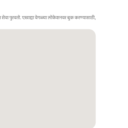
 सेवा पुरवतो. एखाद्या वेगळ्या लोकेशनवर बुक करण्यासाठी,