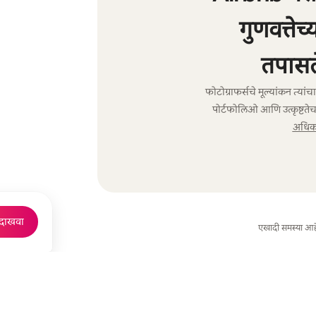
गुणवत्तेच
तपासल
फोटोग्राफर्सचे मूल्यांकन त्या
पोर्टफोलिओ आणि उत्कृष्टतेच
अधिक 
 दाखवा
एखादी समस्या आह