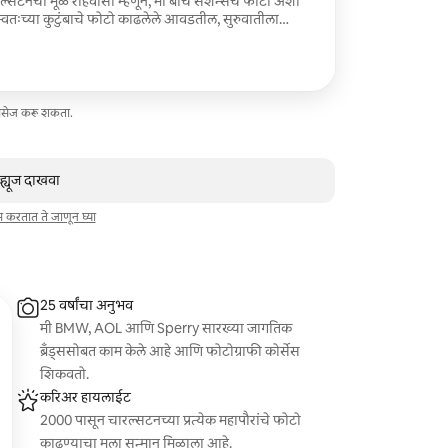
्ल्सटनचा मूळ रहिवासी म्हणून, मी बीच सेशन्सचे फोटो अशा
स्वतःच्या कुटुंबाचे फोटो काढलेले आवडतील, सुरुवातीला
्रेट्स काढतो, नंतर प्रत्येकाला वास्तविक क्षणांमध्ये आराम करू
ालक पाण्याच्या किनाऱ्यावर हात धरून उभे आहेत. आमच्या
घातलेल्या कुत्र्यांचे स्वागत आहे. सर्व वयोगटातील मुलांचे स्वागत
त सेशन्स. खाजगी गॅलरीमध्ये 30 व्यावसायिकरित्या संपादित
मेसेज करू शकता.
व्ह्यूज दाखवा
ाम करतात ते जाणून घ्या
25 वर्षांचा अनुभव
मी BMW, AOL आणि Sperry सारख्या जागतिक
ब्रँड्ससोबत काम केले आहे आणि फोटोग्राफी कोर्सेस
शिकवतो.
करिअर हायलाईट
2000 पासून चारल्सटनच्या प्रत्येक महापौरांचे फोटो
काढण्याचा मला सन्मान मिळाला आहे.