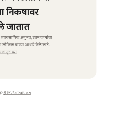
्या निकषावर
े जातात
ंचा व्यावसायिक अनुभव, उत्तम कामांचा
ा लौकिक यांच्या आधारे केले जाते.
जाणून घ्या
े?
ही लिस्टिंग रिपोर्ट करा