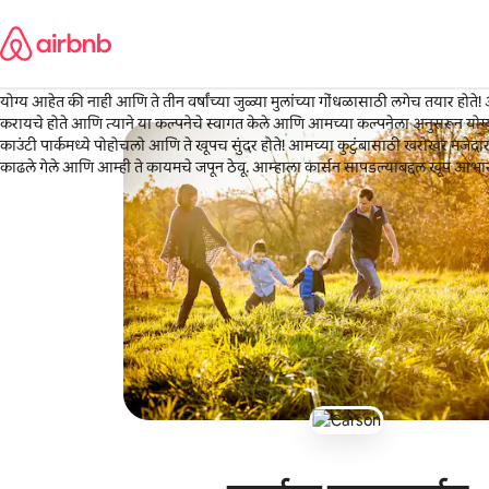
कंटेंटवर
Jen
जा
Rock Hill, साऊथ कॅरोलिना
·
जून 2026
,
कार्सनसोबत काम करणे खूपच छान होते. बुकिंग करण्यापूर्वी आम्ही थोडीशी गप्पा मारल्या, हे पाहण्यासाठी की ते आमच्या कुटुंबासाठी
योग्य आहेत की नाही आणि ते तीन वर्षांच्या जुळ्या मुलांच्या गोंधळासाठी लगेच तयार होते! आम्हाला आमच्या कुत्र्याला देखील सामील
करायचे होते आणि त्याने या कल्पनेचे स्वागत केले आणि आमच्या कल्पनेला अनुसरून योग्य ठिकाणां
काउंटी पार्कमध्ये पोहोचलो आणि ते खूपच सुंदर होते! आमच्या कुटुंबासाठी खरोखर मजेदार असलेल्या ट्रिपचे फोटो खूप सुंदरपणे
काढले गेले आणि आम्ही ते कायमचे जपून ठेवू. आम्हाला कार्सन सापडल्याबद्दल खूप आभारी आहोत आणि आम्ही नक्कीच त्यांची
शिफारस करू!