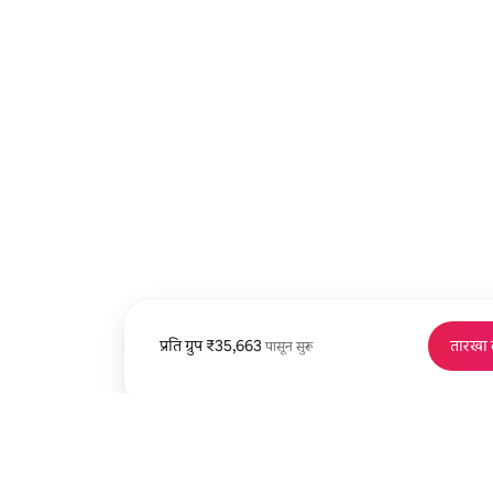
प्रति ग्रुप
प्रति ग्रुप ₹35,663 पासून
₹35,663
तारखा
पासून सुरू