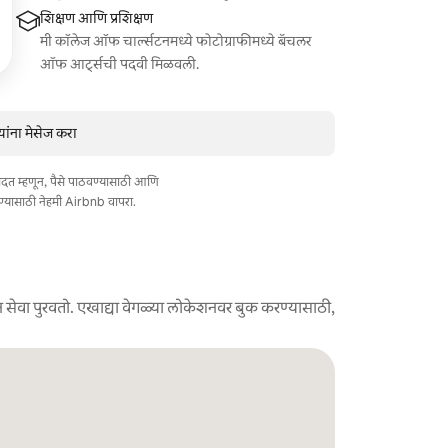
शिक्षण आणि प्रशिक्षण
मी कॉलेज ऑफ चार्ल्सटनमध्ये फोटोग्राफीमध्ये बॅचलर
ऑफ आर्ट्सची पदवी मिळवली.
ांना मेसेज करा
त मदत म्हणून, पैसे पाठवण्यासाठी आणि
ण्यासाठी नेहमी Airbnb वापरा.
 सेवा पुरवतो. एखाद्या वेगळ्या लोकेशनवर बुक करण्यासाठी,