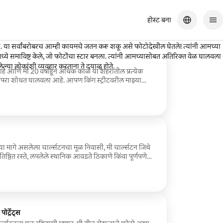
होस्ट बना
ल्सटनमधून फिरणे आणि स्थानिक व्यक्तीचा दृष्टिकोन ऐकणे - हा आमच्या प्रवासाची
ता. या सर्वांबरोबरच आम्ही कायमचे जतन करू शकू असे फोटोदेखील घेतले! त्यांनी आमच्या
मध्ये समाविष्ट केले, जो फोटोंचा स्टार बनला. त्यांनी आमच्यासोबत अतिरिक्त वेळ घालवला
या लोकांशी व्यवहार करताना ते दयाळू होते.
हे आणि मी 20 वर्षांहून अधिक काळ या शहरातील प्रत्येक
रा शोधत घालवला आहे. आपण किंग स्ट्रीटवरील माझ्या
 मी संपूर्ण सेशनमध्ये तुम्हाला मार्गदर्शन करेन, जेणेकरून
रत्येक इमेज नैसर्गिक दिसेल. तुमच्या चार पायांच्या मित्रांसह
ांसाठी परिपूर्ण. खाजगी गॅलरीमध्ये 35 संपादित प्रतिमा. तुमच्या
रणीय भाग.
या मागे असलेला चार्ल्सटनचा मूळ निवासी, मी चार्ल्सटन जिथे
रतिष्ठित रस्ते, लपलेले स्थानिक आवडते ठिकाणे किंवा पूर्णपणे
टम पोर्ट्रेट सेशन तयार करेन. मी तुमच्या ग्रुपला मार्गदर्शन करेन
ल. मोठ्या कुटुंबांसाठी, महत्त्वाच्या घटनांच्या साजरी
्रुप्ससाठी काहीतरी खास साजरे करण्यासाठी परिपूर्ण. खाजगी
ही वर्षानुवर्षे प्रिंट करत राहाल असे पोर्ट्रेट्स.
र्ट्रेट्स