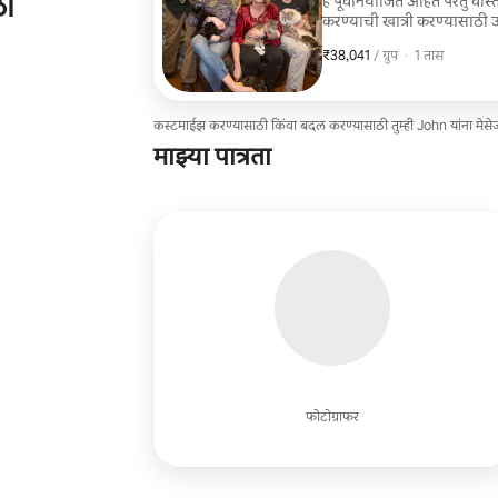
ठी
हे पूर्वनियोजित आहेत परंतु वास्
करण्याची खात्री करण्यासाठी उत
₹38,041
₹38,041, प्रति ग्रुप
,
/ ग्रुप
·
1 तास
कस्टमाईझ करण्यासाठी किंवा बदल करण्यासाठी तुम्ही John यांना मेस
माझ्या पात्रता
फोटोग्राफर