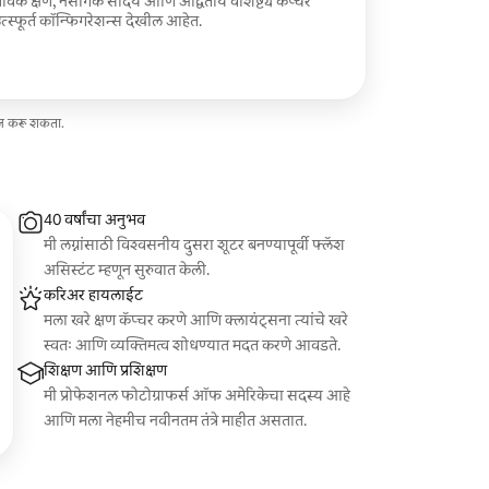
तविक क्षण, नैसर्गिक सौंदर्य आणि अद्वितीय वैशिष्ट्ये कॅप्चर
्स्फूर्त कॉन्फिगरेशन्स देखील आहेत.
ेज करू शकता.
40 वर्षांचा अनुभव
मी लग्नांसाठी विश्वसनीय दुसरा शूटर बनण्यापूर्वी फ्लॅश
असिस्टंट म्हणून सुरुवात केली.
करिअर हायलाईट
मला खरे क्षण कॅप्चर करणे आणि क्लायंट्सना त्यांचे खरे
स्वतः आणि व्यक्तिमत्व शोधण्यात मदत करणे आवडते.
शिक्षण आणि प्रशिक्षण
मी प्रोफेशनल फोटोग्राफर्स ऑफ अमेरिकेचा सदस्य आहे
आणि मला नेहमीच नवीनतम तंत्रे माहीत असतात.