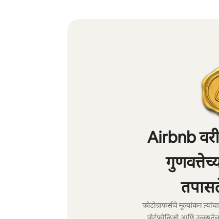
Airbnb वरील
गुणवत्तेच
तपासल
फोटोग्राफर्सचे मूल्यांकन त्या
पोर्टफोलिओ आणि उत्कृष्टतेच