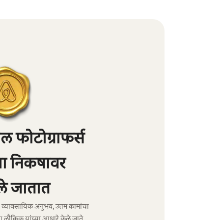
 फोटोग्राफर्स
्या निकषावर
े जातात
ंचा व्यावसायिक अनुभव, उत्तम कामांचा
ा लौकिक यांच्या आधारे केले जाते.