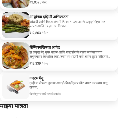
₹9,052
₹9,052 प्रति गेस्ट
/ गेस्ट
आधुनिक दक्षिणी अभिजातता
कोळंबी आणि ग्रिट्स, हंगामी हिरव्या भाज्या आणि उत्कृष्ट मिष्टान्नांसह
परंपरा आणि तंत्रज्ञानाचा मिलाफ.
₹12,863
₹12,863 प्रति गेस्ट
/ गेस्ट
चॅम्पियनशिपचा आनंद
हा उत्कृष्ट मेनू सुपर बाउल आणि मास्टर्समध्ये माझ्या स्वयंपाकाच्या
अनुभवावर आधारित आहे, ज्यामध्ये धाडसी चवी आणि सुंदर प्लेटिंगचे
प्रदर्शन केले आहे.
₹13,339
₹13,339 प्रति गेस्ट
/ गेस्ट
कस्टम मेनू
तुम्ही या शेफला तुमच्या आवडी-निवडींनुसार मील तयार करण्यास सांगू
शकता.
विनंतीनुसार भाडे ठरवले जाईल
माझ्या पात्रता