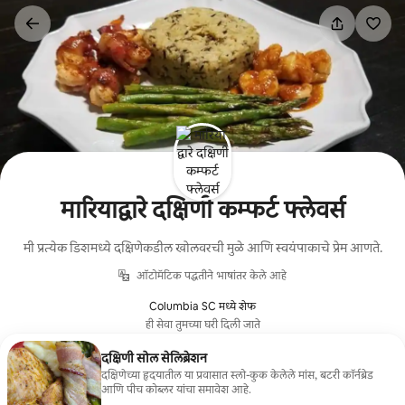
कंटेंटवर
जा
मारियाद्वारे दक्षिणी कम्फर्ट फ्लेवर्स
मी प्रत्येक डिशमध्ये दक्षिणेकडील खोलवरची मुळे आणि स्वयंपाकाचे प्रेम आणते.
ऑटोमॅटिक पद्धतीने भाषांतर केले आहे
Columbia SC मध्ये शेफ
ही सेवा तुमच्या घरी दिली जाते
दक्षिणी सोल सेलिब्रेशन
दक्षिणेच्या हृदयातील या प्रवासात स्लो-कुक केलेले मांस, बटरी कॉर्नब्रेड
आणि पीच कोब्लर यांचा समावेश आहे.