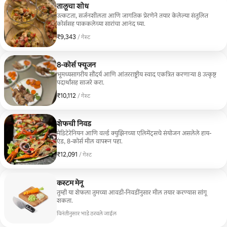
तालूचा शोध
उत्कटता, सर्जनशीलता आणि जागतिक प्रेरणेने तयार केलेल्या संतुलित
कोर्ससह पाककलेच्या सारांचा आनंद घ्या.
₹9,343
₹9,343 प्रति गेस्ट
/ गेस्ट
8-कोर्स फ्यूजन
भूमध्यसागरीय सौंदर्य आणि आंतरराष्ट्रीय स्वाद एकत्रित करणाऱ्या 8 उत्कृष्ट
पदार्थांसह साजरे करा.
₹10,112
₹10,112 प्रति गेस्ट
/ गेस्ट
शेफची निवड
मेडिटेरेनियन आणि वर्ल्ड क्युझिनच्या एलिमेंट्सचे संयोजन असलेले हाय-
एंड, 8-कोर्स मील वापरून पहा.
₹12,091
₹12,091 प्रति गेस्ट
/ गेस्ट
कस्टम मेनू
तुम्ही या शेफला तुमच्या आवडी-निवडींनुसार मील तयार करण्यास सांगू
शकता.
विनंतीनुसार भाडे ठरवले जाईल