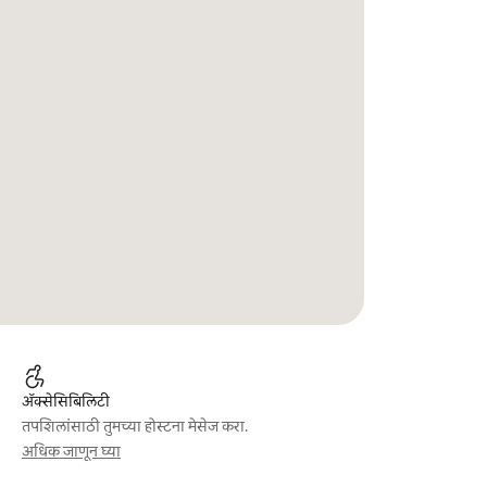
ॲक्सेसिबिलिटी
तपशिलांसाठी तुमच्या होस्टना मेसेज करा.
अधिक जाणून घ्या