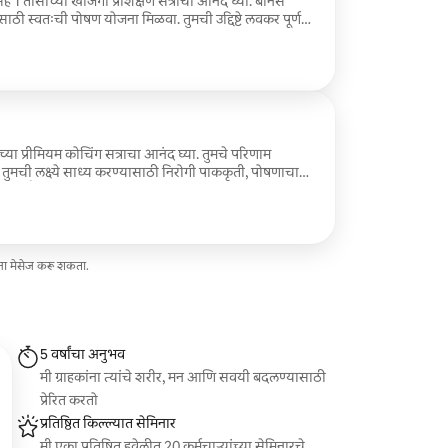
ासह 1 तासाच्या खाजगी प्रशिक्षण सत्राचा आनंद घ्या. बोनस
साठी स्वतःची पोषण योजना मिळवा. तुमची उद्दिष्टे लवकर पूर्ण
मिळवा.
या प्रीमियम कोचिंग सत्राचा आनंद घ्या. तुमचे परिणाम
मची लक्ष्ये साध्य करण्यासाठी निरोगी पाककृती, पोषणाचा
सह वैयक्तिकृत अ‍ॅप्लिकेशनमध्ये प्रवेश करा
ना मेसेज करू शकता.
5 वर्षांचा अनुभव
मी ग्राहकांना त्यांचे शरीर, मन आणि सवयी बदलण्यासाठी
प्रेरित करतो
प्रतिष्ठित किल्ल्यात सेमिनार
मी एका प्रतिष्ठित हवेलीत 20 कर्मचाऱ्यांच्या सेमिनारचे