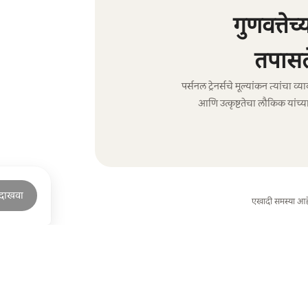
गुणवत्तेच
तपासल
पर्सनल ट्रेनर्सचे मूल्यांकन त्यांच
आणि उत्कृष्टतेचा लौकिक यांच्या
 दाखवा
एखादी समस्या आह