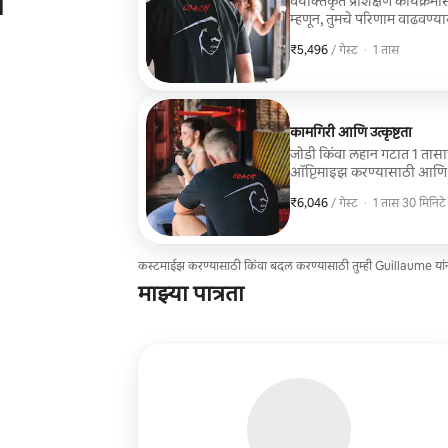
े
वैयक्तिकृत प्रशिक्षण कार्यक्रम
म्हणून, तुमचे परिणाम वाढवण्या
करण्यासाठी संपूर्ण पाठपुरावा 
₹5,496
₹5,496 प्रति गेस्ट
,
/ गेस्ट
·
1 तास
कामगिरी आणि उत्कृष्टता
जोडी किंवा लहान गटात 1 तासाच्
ऑप्टिमाइझ करण्यासाठी आणि तु
मागोवा आणि सानुकूलित सल्ल्या
₹6,046
₹6,046 प्रति गेस्ट
,
/ गेस्ट
·
1 तास 30 मिनिटे
कस्टमाईझ करण्यासाठी किंवा बदल करण्यासाठी तुम्ही Guillaume यां
माझ्या पात्रता