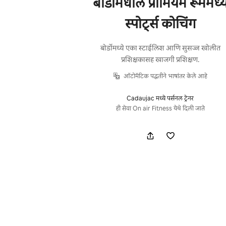
बोर्डोमधील प्रीमियम रूममध्य
स्पोर्ट्स कोचिंग
बोर्डोमध्ये एका स्टाईलिश आणि सुसज्ज खोलीत
प्रशिक्षकासह खाजगी प्रशिक्षण.
ऑटोमॅटिक पद्धतीने भाषांतर केले आहे
Cadaujac मध्ये पर्सनल ट्रेनर
ही सेवा On air Fitness येथे दिली जाते