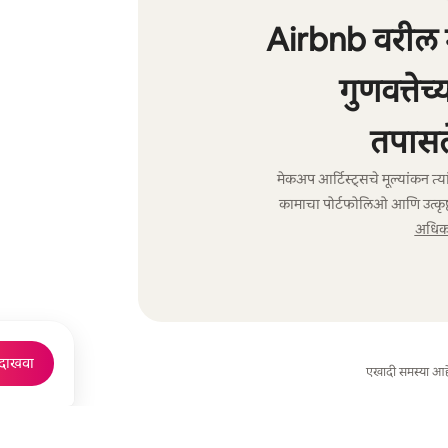
Airbnb वरील म
गुणवत्तेच
तपासल
मेकअप आर्टिस्ट्सचे मूल्यांकन त्
कामाचा पोर्टफोलिओ आणि उत्कृष्ट
अधिक 
 दाखवा
एखादी समस्या आह