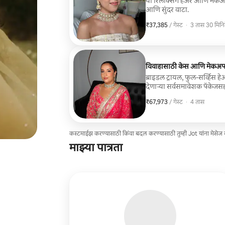
या रिलॅक्सिंग हेअर आणि मेकअप
आणि सुंदर वाटा.
₹37,385
₹37,385 प्रति गेस्ट
,
/ गेस्ट
·
3 तास 30 मिनि
विवाहासाठी केस आणि मेकअ
ब्राइडल ट्रायल, फुल-सर्व्
देणाऱ्या सर्वसमावेशक पॅकेजसह
₹67,973
₹67,973 प्रति गेस्ट
,
/ गेस्ट
·
4 तास
कस्टमाईझ करण्यासाठी किंवा बदल करण्यासाठी तुम्ही Jot यांना मेसे
माझ्या पात्रता