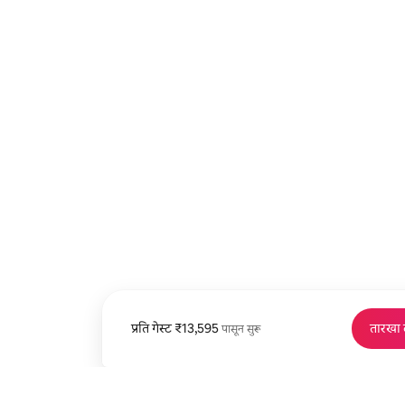
प्रति गेस्ट
प्रति गेस्ट ₹13,595 पासून
₹13,595
तारखा
पासून सुरू