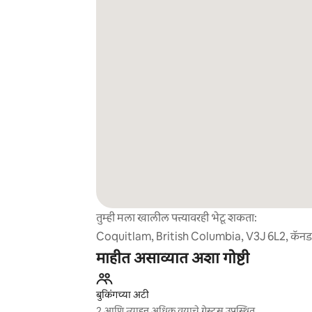
तुम्ही मला खालील पत्त्यावरही भेटू शकता:
Coquitlam, British Columbia, V3J 6L2, कॅनड
माहीत असाव्यात अशा गोष्टी
बुकिंगच्या अटी
2 आणि त्याहून अधिक वयाचे गेस्ट्स उपस्थित