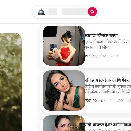
तुमचा सर्च सुरू करा
लोकेशन
चेक इन / चेक आऊट
सेवेचा प्रकार
स्वतःला ग्लॅमरस बनवा
तुमचा मेकअप किट आणि प्रेर
करायचा ते शिका.
₹13,595
₹13,595 प्रति गेस्ट
,
/ गेस्ट
·
2 तास
नॉन-ब्रायडल हेअर आणि मेकअ
विशेष कार्यक्रमांसाठी तुमचा सर
सेलिब्रेशन्स आणि कॉन्सर्टमध्ये
₹27,190
₹27,190 प्रति गेस्ट
,
/ गेस्ट
·
1 तास 30 मिनिट
सेमी-ब्रायडल हेअर आणि मेक