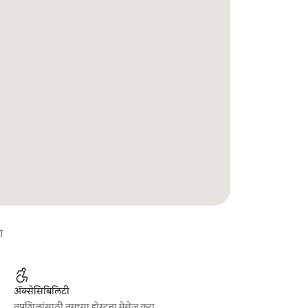
ा
ॲक्सेसिबिलिटी
तपशिलांसाठी तुमच्या होस्टना मेसेज करा.