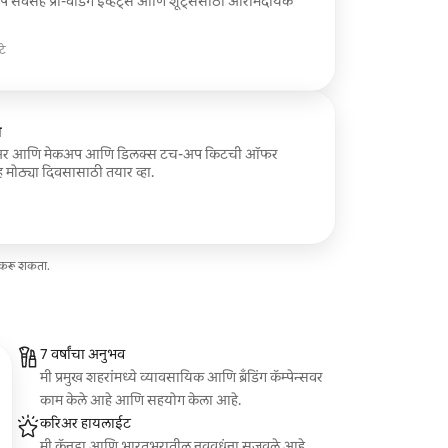
 सेवेसह प्री-वेडिंग इव्हेंट्स आणि शूट्ससाठी आरामदायक
टे
प
हिस हेअर आणि मेकअप आणि डिलक्स टच-अप किटची ऑफर
 मोठ्या दिवसासाठी तयार व्हा.
ज करू शकता.
7 वर्षांचा अनुभव
मी प्रमुख शहरांमध्ये व्यावसायिक आणि ब्रँडिंग कॅम्पेन्सवर
काम केले आहे आणि सहयोग केला आहे.
करिअर हायलाईट
मी कॅनडा आणि भारतभरातील नववधूंना सजवले आहे