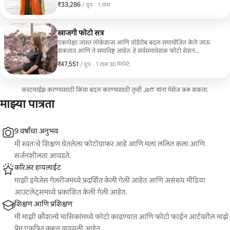
₹33,286
₹33,286, प्रति ग्रुप
,
/ ग्रुप
·
1 तास
खाजगी फोटो सत्र
एकापेक्षा जास्त लोकेशन्स आणि वॉर्डरोब बदल समायोजित केले जाऊ
शकतात आणि ते समाविष्ट आहेत. हे सर्वसमावेशक फोटो सेशन
जोडप्यांसाठी किंवा ग्रुप्ससाठी चांगले आहे.
₹47,551
₹47,551, प्रति ग्रुप
,
/ ग्रुप
·
1 तास 30 मिनिटे
कस्टमाईझ करण्यासाठी किंवा बदल करण्यासाठी तुम्ही Jeff यांना मेसेज करू शकता.
माझ्या पात्रता
9 वर्षांचा अनुभव
मी स्वतःचे शिक्षण घेतलेला फोटोग्राफर आहे आणि मला ललित कला आणि
सर्जनशीलता आवडते.
करिअर हायलाईट
माझी इमेजेस गॅलरीजमध्ये प्रदर्शित केली गेली आहेत आणि असंख्य मीडिया
आउटलेट्समध्ये प्रकाशित केली गेली आहेत.
शिक्षण आणि प्रशिक्षण
मी माझी कौशल्ये मासिकांमध्ये फोटो काढण्यात आणि फोटो फाईन आर्टवरील माझे
प्रेम एकत्रित करून वाढवली आहेत.