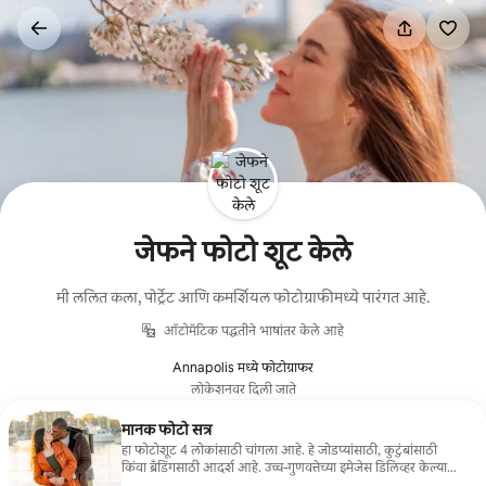
कंटेंटवर
जा
जेफने फोटो शूट केले
मी ललित कला, पोर्ट्रेट आणि कमर्शियल फोटोग्राफीमध्ये पारंगत आहे.
ऑटोमॅटिक पद्धतीने भाषांतर केले आहे
Annapolis मध्ये फोटोग्राफर
लोकेशनवर दिली जाते
मानक फोटो सत्र
हा फोटोशूट 4 लोकांसाठी चांगला आहे. हे जोडप्यांसाठी, कुटुंबांसाठी
किंवा ब्रँडिंगसाठी आदर्श आहे. उच्च-गुणवत्तेच्या इमेजेस डिलिव्हर केल्या
जातात.