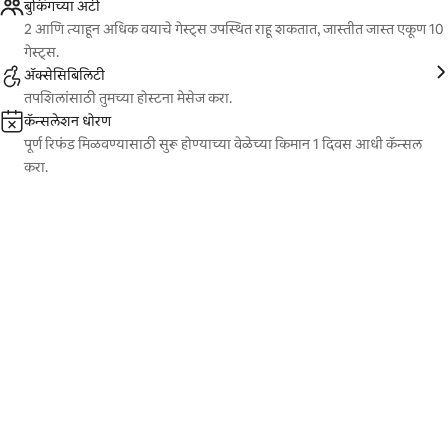
बुकिंगच्या अटी
2 आणि त्याहून अधिक वयाचे गेस्ट्स उपस्थित राहू शकतात, जास्तीत जास्त एकूण 10
गेस्ट्स.
ॲक्सेसिबिलिटी
तपशिलांसाठी तुमच्या होस्टना मेसेज करा.
कॅन्सलेशन धोरण
पूर्ण रिफंड मिळवण्यासाठी सुरू होण्याच्या वेळेच्या किमान 1 दिवस आधी कॅन्सल
करा.