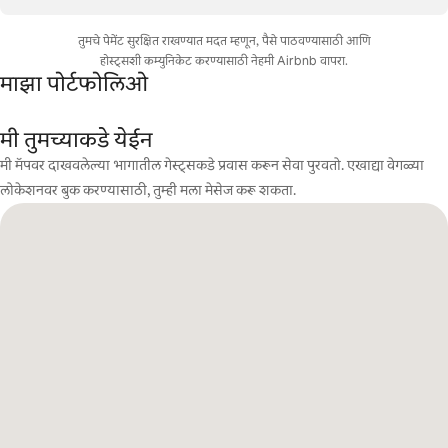
तुमचे पेमेंट सुरक्षित राखण्यात मदत म्हणून, पैसे पाठवण्यासाठी आणि
होस्ट्सशी कम्युनिकेट करण्यासाठी नेहमी Airbnb वापरा.
माझा पोर्टफोलिओ
मी तुमच्याकडे येईन
मी मॅपवर दाखवलेल्या भागातील गेस्ट्सकडे प्रवास करून सेवा पुरवतो. एखाद्या वेगळ्या
लोकेशनवर बुक करण्यासाठी, तुम्ही मला मेसेज करू शकता.