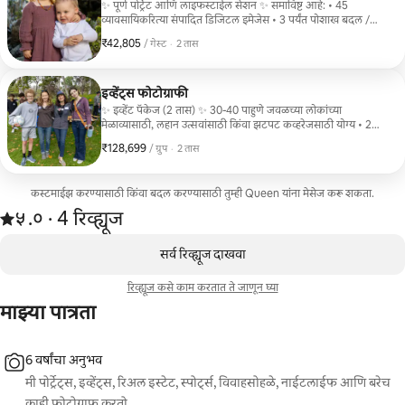
✨ पूर्ण पोर्ट्रेट आणि लाइफस्टाईल सेशन ✨ समाविष्ट आहे: • 45
व्यावसायिकरित्या संपादित डिजिटल इमेजेस • 3 पर्यंत पोशाख बदल /
लूक्स • उत्कृष्ट, उच्च-गुणवत्तेच्या फिनिशसाठी 15 प्रगत, व्यावसायिकरित्या
₹42,805
₹42,805 प्रति गेस्ट
,
/ गेस्ट
·
2 तास
रीटच केलेल्या इमेजेस यासाठी योग्य: • पूर्ण पोर्ट्रेट सेशन्स • जीवनशैली
आणि ब्रँडिंग शूट्स • मातृत्व पोर्ट्रेट्स • विशेष उत्सवाचे क्षण
इव्हेंट्स फोटोग्राफी
✨ इव्हेंट पॅकेज (2 तास) ✨ 30-40 पाहुणे जवळच्या लोकांच्या
मेळाव्यासाठी, लहान उत्सवांसाठी किंवा झटपट कव्हरेजसाठी योग्य • 2
तासांपर्यंत फोटोग्राफी कव्हरेज • 2 फोटोग्राफर्स • प्रति तास 50 डिजिटल
₹128,699
₹128,699, प्रति ग्रुप
,
/ ग्रुप
·
2 तास
इमेजेस • 15-30 हलका रीटचिंग • पाहण्यासाठी आणि डाऊनलोड
करण्यासाठी ऑनलाईन गॅलरी
कस्टमाईझ करण्यासाठी किंवा बदल करण्यासाठी तुम्ही Queen यांना मेसेज करू शकता.
4 रिव्ह्यूजमधून 5 पैकी ५.० स्टार्स रेटिंग आहे
५.०
·
4 रिव्ह्यूज
,
0 पैकी 0 आयटम्स दाखवत आहेत
सर्व रिव्ह्यूज दाखवा
रिव्ह्यूज कसे काम करतात ते जाणून घ्या
माझ्या पात्रता
6 वर्षांचा अनुभव
मी पोर्ट्रेट्स, इव्हेंट्स, रिअल इस्टेट, स्पोर्ट्स, विवाहसोहळे, नाईटलाईफ आणि बरेच
काही फोटोग्राफ करतो.