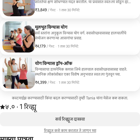
शांततेचा क्षण शोधण्यात मदत करतील. या प्रवासात स्वतःला सोडून द्या
जिथे तुम्ही तुमच्या परिस्थितीनुसार प्रवाह बदलू शकता. तुम्ही या क्षणासाठी
₹3,849
₹3,849 प्रति गेस्ट
,
/ गेस्ट
·
1 तास 30 मिनिटे
पात्र आहात.
मूलभूत विन्यास योग
सर्व स्तरांना अनुकूल विन्यास योग वर्ग. श्वासोच्छवासासह हालचालींचे
संयोजन करणाऱ्या आसनांचा प्रवाह.
₹4,179
₹4,179 प्रति गेस्ट
,
/ गेस्ट
·
1 तास 30 मिनिटे
योग विन्यास ड्रॉप-ऑफ
विन्यासाचा डायनॅमिक क्लास जिथे हालचाल श्वासोच्छवासासह वाहते.
स्थानिक लोकांसोबत एका विशेष अनुभवात स्वतःला गुंतवून घ्या.
₹4,399
₹4,399 प्रति गेस्ट
,
/ गेस्ट
·
1 तास 30 मिनिटे
कस्टमाईझ करण्यासाठी किंवा बदल करण्यासाठी तुम्ही Tania यांना मेसेज करू शकता.
1 रिव्ह्यूमधून 5 पैकी ५.० स्टार रेटिंग आहे
५.०
·
1 रिव्ह्यू
,
0 पैकी 0 आयटम्स दाखवत आहेत
सर्व रिव्ह्यूज दाखवा
रिव्ह्यूज कसे काम करतात ते जाणून घ्या
माझ्या पात्रता