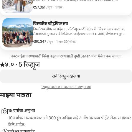
उत्पादने खरेदी करण्याच्या पर्यायांसह, तुमच्या पसंतीच्या 25 संपादित
₹57,061
₹57,061, प्रति ग्रुप
,
/ ग्रुप
·
1 तास
इमेजेस, उच्च रिझोल्यूशन डिजिटल डाउनलोड्स म्हणून समाविष्ट आहेत.
विस्तारित कौटुंबिक सत्र
निसर्गरम्य डोंगराळ प्रदेशात फोटोशूटसाठी 20 पर्यंत विषय एकत्र करा. या
सेशनमध्ये तुमच्या सर्व डिजिटल फाईल्सचा समावेश आहे, जेणेकरून तुम्ही
संपूर्ण ग्रुपसह प्रत्येक कुटुंब, जोडपे, मुले, आजी-आजोबा आणि इतर
₹90,347
₹90,347, प्रति ग्रुप
,
/ ग्रुप
·
1 तास 30 मिनिटे
संयोगांचे ब्रेकडाउन मिळवू शकता.
कस्टमाईझ करण्यासाठी किंवा बदल करण्यासाठी तुम्ही Sarah यांना मेसेज करू शकता.
5 रिव्ह्यूजमधून 5 पैकी ५.० स्टार्स रेटिंग आहे
५.०
·
5 रिव्ह्यूज
,
0 पैकी 0 आयटम्स दाखवत आहेत
सर्व रिव्ह्यूज दाखवा
रिव्ह्यूज कसे काम करतात ते जाणून घ्या
माझ्या पात्रता
15 वर्षांचा अनुभव
10 वर्षांच्या व्यवसायात, मी 300 हून अधिक लग्ने आणि असंख्य पोर्ट्रेट सेशन्स कॅप्चर
केले आहेत.
करिअर हायलाईट