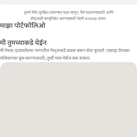
तुमचे पेमेंट सुरक्षित राखण्यात मदत म्हणून, पैसे पाठवण्यासाठी आणि
होस्ट्सशी कम्युनिकेट करण्यासाठी नेहमी Airbnb वापरा.
माझा पोर्टफोलिओ
मी तुमच्याकडे येईन
मी मॅपवर दाखवलेल्या भागातील गेस्ट्सकडे प्रवास करून सेवा पुरवतो. एखाद्या वेगळ्या
लोकेशनवर बुक करण्यासाठी, तुम्ही मला मेसेज करू शकता.