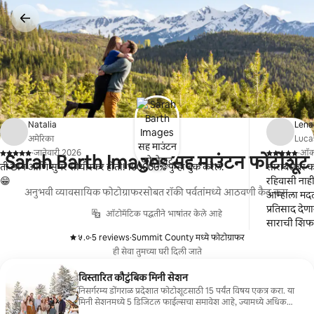
कंटेंटवर
जा
Natalia
Lena
अमेरिका
Lucas
·
जानेवारी 2026
·
ऑक्
Sarah Barth Images सह माउंटन फोटोशूट
,
,
ती छान आणि सुपर सोयीस्कर होती! 100000% पुन्हा बुक करेल.
साराबरोबर क
😁
रहिवासी नाही
अनुभवी व्यावसायिक फोटोग्राफरसोबत रॉकी पर्वतांमध्ये आठवणी कैद करा.
आम्हाला मदत
प्रतिसाद देण
ऑटोमॅटिक पद्धतीने भाषांतर केले आहे
साराची शिफ
५.०
·
5 reviews
·
Summit County मध्ये फोटोग्राफर
,
,
ही सेवा तुमच्या घरी दिली जाते
विस्तारित कौटुंबिक मिनी सेशन
निसर्गरम्य डोंगराळ प्रदेशात फोटोशूटसाठी 15 पर्यंत विषय एकत्र करा. या
मिनी सेशनमध्ये 5 डिजिटल फाईल्सचा समावेश आहे, ज्यामध्ये अधिक
खरेदी करण्याचा पर्याय आहे.