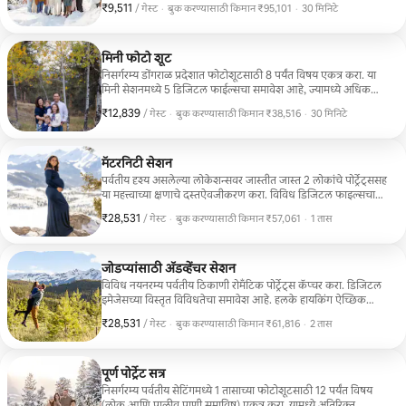
₹9,511
₹9,511 प्रति गेस्ट
,
/ गेस्ट
·
बुक करण्यासाठी किमान ₹95,101
·
30 मिनिटे
बुक करण्यासाठी किमान ₹95,101
मिनी फोटो शूट
निसर्गरम्य डोंगराळ प्रदेशात फोटोशूटसाठी 8 पर्यंत विषय एकत्र करा. या
मिनी सेशनमध्ये 5 डिजिटल फाईल्सचा समावेश आहे, ज्यामध्ये अधिक
खरेदी करण्याचा पर्याय आहे.
₹12,839
₹12,839 प्रति गेस्ट
,
/ गेस्ट
·
बुक करण्यासाठी किमान ₹38,516
·
30 मिनिटे
बुक करण्यासाठी किमान ₹38,516
मॅटरनिटी सेशन
पर्वतीय दृश्य असलेल्या लोकेशन्सवर जास्तीत जास्त 2 लोकांचे पोर्ट्रेट्ससह
या महत्त्वाच्या क्षणाचे दस्तऐवजीकरण करा. विविध डिजिटल फाइल्सचा
समावेश आहे.
₹28,531
₹28,531 प्रति गेस्ट
,
/ गेस्ट
·
बुक करण्यासाठी किमान ₹57,061
·
1 तास
बुक करण्यासाठी किमान ₹57,061
जोडप्यांसाठी अ‍ॅडव्हेंचर सेशन
विविध नयनरम्य पर्वतीय ठिकाणी रोमँटिक पोर्ट्रेट्स कॅप्चर करा. डिजिटल
इमेजेसच्या विस्तृत विविधतेचा समावेश आहे. हलके हायकिंग ऐच्छिक
आहे.
₹28,531
₹28,531 प्रति गेस्ट
,
/ गेस्ट
·
बुक करण्यासाठी किमान ₹61,816
·
2 तास
बुक करण्यासाठी किमान ₹61,816
पूर्ण पोर्ट्रेट सत्र
निसर्गरम्य पर्वतीय सेटिंगमध्ये 1 तासाच्या फोटोशूटसाठी 12 पर्यंत विषय
(लोक आणि पाळीव प्राणी समाविष्ट) एकत्र करा. यामध्ये अतिरिक्त