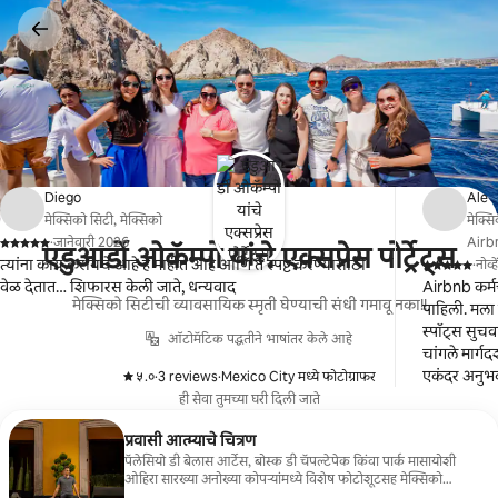
कंटेंटवर
जा
Diego
Ale
मेक्सिको सिटी, मेक्सिको
मेक्सि
·
जानेवारी 2026
Airbnb
एडुआर्डो ओकॅम्पो यांचे एक्सप्रेस पोर्ट्रेट्स
,
त्यांना काय करायचे आहे हे माहीत आहे आणि ते स्पष्ट करण्यासाठी
·
नोव्
,
वेळ देतात… शिफारस केली जाते, धन्यवाद
Airbnb कर्मचा
मेक्सिको सिटीची व्यावसायिक स्मृती घेण्याची संधी गमावू नका!!
पाहिली. मला
स्पॉट्स सुचव
ऑटोमॅटिक पद्धतीने भाषांतर केले आहे
चांगले मार्ग
एकंदर अनु
५.०
·
3 reviews
·
Mexico City मध्ये फोटोग्राफर
,
,
ही सेवा तुमच्या घरी दिली जाते
प्रवासी आत्म्याचे चित्रण
पॅलेसियो डी बेलास आर्टेस, बोस्क डी चॅपल्टेपेक किंवा पार्क मासायोशी
ओहिरा सारख्या अनोख्या कोपऱ्यांमध्ये विशेष फोटोशूटसह मेक्सिको
सिटीमध्ये तुमचे सार कॅप्चर करा. केवळ 3 तासांत 1-2 कपडे बदलण्याचा