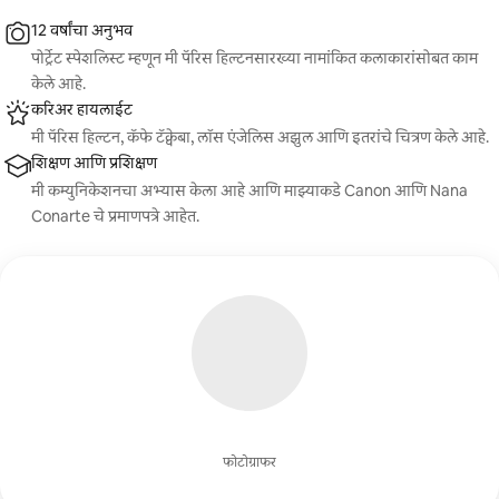
12 वर्षांचा अनुभव
पोर्ट्रेट स्पेशलिस्ट म्हणून मी पॅरिस हिल्टनसारख्या नामांकित कलाकारांसोबत काम
केले आहे.
करिअर हायलाईट
मी पॅरिस हिल्टन, कॅफे टॅक्वेबा, लॉस एंजेलिस अझुल आणि इतरांचे चित्रण केले आहे.
शिक्षण आणि प्रशिक्षण
मी कम्युनिकेशनचा अभ्यास केला आहे आणि माझ्याकडे Canon आणि Nana
Conarte चे प्रमाणपत्रे आहेत.
फोटोग्राफर