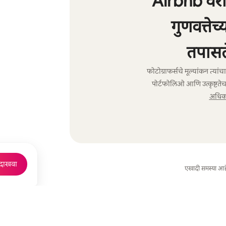
Airbnb वरील
गुणवत्तेच
तपासल
फोटोग्राफर्सचे मूल्यांकन त्या
पोर्टफोलिओ आणि उत्कृष्टतेच
अधिक 
 दाखवा
एखादी समस्या आह