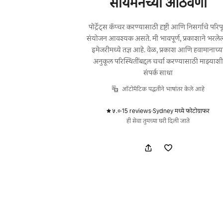
सायमनच्या आठवणी
पोर्ट्रेट्स कॅप्चर करण्यासाठी दृष्टी आणि निसर्गाचे परिपू
संयोजन आवश्यक असते. मी भावपूर्ण, प्रकाशाने भरलेल
इमेजरीमध्ये तज्ञ आहे. वेळ, प्रकाश आणि हवामानाच्य
अनुकूल परिस्थितींबद्दल चर्चा करण्यासाठी माझ्याश
संपर्क साधा
ऑटोमॅटिक पद्धतीने भाषांतर केले आहे
५.०
·
15 reviews
·
Sydney मध्ये फोटोग्राफर
,
,
ही सेवा तुमच्या घरी दिली जाते