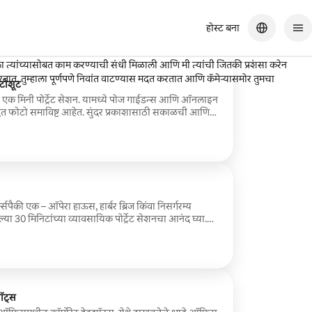
होस्ट बना
न घेणे भीतीदायक वाटू शकते, पण सायमनने संपूर्ण अनुभव सोपा आणि आनंददायक केला.
ला त्यांच्यासोबत काम करण्याची संधी मिळाली आणि मी त्यांची जितकी प्रशंसा करेन
करतात, तुम्हाला पूर्णपणे निवांत वाटण्यास मदत करतात आणि कॅमेऱ्यासमोर तुमचा
ेस फोटोशूट
ी एक मिनी पोर्ट्रेट सेशन. यामध्ये पोज गाईडन्स आणि ऑनलाइन
पादित फोटो समाविष्ट आहेत. सुंदर प्रकाशासाठी सकाळची आणि
सते.
पैकी एक – ऑपेरा हाऊस, हार्बर ब्रिज किंवा निसर्गरम्य
ल्या 30 मिनिटांच्या व्यावसायिक पोर्ट्रेट सेशनचा आनंद घ्या.
ठी योग्य, हे एक्सप्रेस शूट जगप्रसिद्ध लोकेशनमधील अप्रतिम, उच्च
करते. सिडनीमध्ये एखादा खास क्षण साजरा करण्यासाठी किंवा
 करण्यासाठी आदर्श. अविस्मरणीय परिणामांसह आरामदायक,
बुक करा. फक्त 6-8 डिजिटल प्रतिमा.
ॉट्स