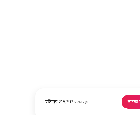
प्रति ग्रुप
प्रति ग्रुप ₹15,797 पासून
₹15,797
तारखा
पासून सुरू