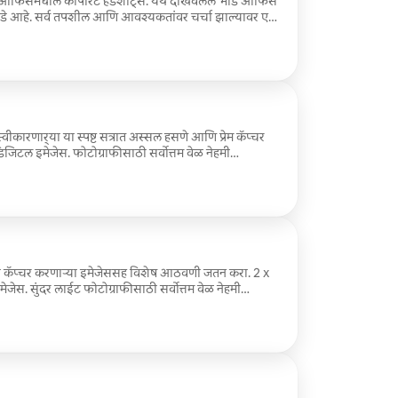
 ते ऑफिसमधील कॉर्पोरेट हेडशॉट्स. येथे दाखवलेले भाडे ऑफिस
र्चा झाल्यावर एक
कारणार्‍या या स्पष्ट सत्रात अस्सल हसणे आणि प्रेम कॅप्चर
िजिटल इमेजेस. फोटोग्राफीसाठी सर्वोत्तम वेळ नेहमी
ना कॅप्चर करणाऱ्या इमेजेससह विशेष आठवणी जतन करा. 2 x
जेस. सुंदर लाईट फोटोग्राफीसाठी सर्वोत्तम वेळ नेहमी