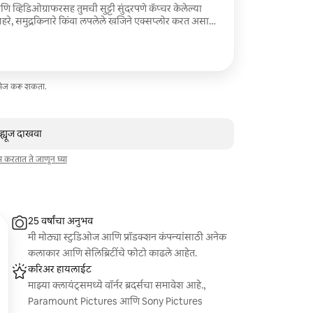
णि व्हिडिओग्राफरसह तुमची सुट्टी सुंदरपणे कॅप्चर केलेल्या
ी शहरे, समुद्रकिनारे किंवा लपलेले खजिने एक्सप्लोर करत असाल,
 अद्भुत फोटो आणि सिनेमॅटिक व्हिडिओजसह डॉक्युमेंट
शनवर तुमच्यासोबत सामील होऊ. सेल्फी घेण्याची किंवा अनोळखी
आम्ही सर्वात महत्त्वाचे क्षण कॅप्चर करत असताना तुम्ही
ा. अविस्मरणीय आठवणी बनवू इच्छिणाऱ्या जोडप्यांसाठी,
वाशांसाठी योग्य. डिजिटल इमेजेस आणि व्हिडिओ; प्रति दिवस
ेसेज करू शकता.
व्ह्यूज दाखवा
ाम करतात ते जाणून घ्या
25 वर्षांचा अनुभव
मी मोठ्या स्टुडिओज आणि प्रॉडक्शन कंपन्यांसाठी अनेक
कलाकार आणि सेलिब्रिटींचे फोटो काढले आहेत.
करिअर हायलाईट
माझ्या क्लायंट्समध्ये वॉर्नर ब्रदर्सचा समावेश आहे.,
Paramount Pictures आणि Sony Pictures