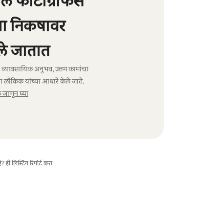
 फोटोग्राफर्स
्या निकषावर
े जातात
ंचा व्यावसायिक अनुभव, उत्तम कामांचा
ा लौकिक यांच्या आधारे केले जाते.
जाणून घ्या
े?
ही लिस्टिंग रिपोर्ट करा