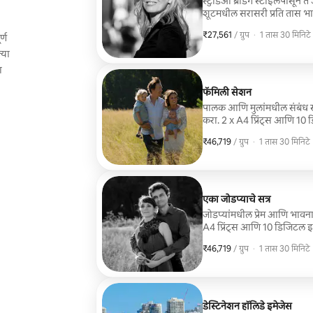
स्टुडिओ ब्रँडिंग स्टाईलपासून
शूटमधील सरासरी प्रति तास भाडे आहे. सर्व तपशील आणि आवश्यकतांवर च
कोट दिला जाईल.
₹27,561
₹27,561, प्रति ग्रुप
,
/ ग्रुप
·
1 तास 30 मिनिटे
र्ण
्या
ा
ी
फॅमिली सेशन
पालक आणि मुलांमधील संबंध स्वी
करा. 2 x A4 प्रिंट्स आणि 10 ड
दुपारनंतरची असते
₹46,719
₹46,719, प्रति ग्रुप
,
/ ग्रुप
·
1 तास 30 मिनिटे
एका जोडप्याचे सत्र
जोडप्यांमधील प्रेम आणि भाव
A4 प्रिंट्स आणि 10 डिजिटल इमे
दुपारनंतरची असते
₹46,719
₹46,719, प्रति ग्रुप
,
/ ग्रुप
·
1 तास 30 मिनिटे
डेस्टिनेशन हॉलिडे इमेजेस