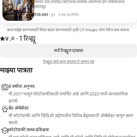
किमान 100 संपादित फोटोजचा समावेश असलेल्या दोन लोकेशन्सचा
फोटोशूट.
₹38,484
₹38,484, प्रति ग्रुप
,
/ ग्रुप
·
2 तास 30 मिनिटे
कस्टमाईझ करण्यासाठी किंवा बदल करण्यासाठी तुम्ही CP Images यांना मेसेज करू शकता.
1 रिव्ह्यूमधून 5 पैकी ५.० स्टार रेटिंग आहे
५.०
·
1 रिव्ह्यू
,
0 पैकी 0 आयटम्स दाखवत आहेत
सर्व रिव्ह्यूज दाखवा
रिव्ह्यूज कसे काम करतात ते जाणून घ्या
माझ्या पात्रता
8 वर्षांचा अनुभव
मी 2017 पासून फोटोग्राफीसाठी समर्पित आहे आणि 2022 मध्ये व्यावसायिक
झालो.
ब्रँड ॲम्बेसेडर
मी फोटोग्राफी आणि व्हिडिओ उद्योगातील विविध ब्रँड्ससाठी अ‍ॅम्बेसेडर म्हणून काम
करतो.
फोटोग्राफी क्लब प्रशिक्षक