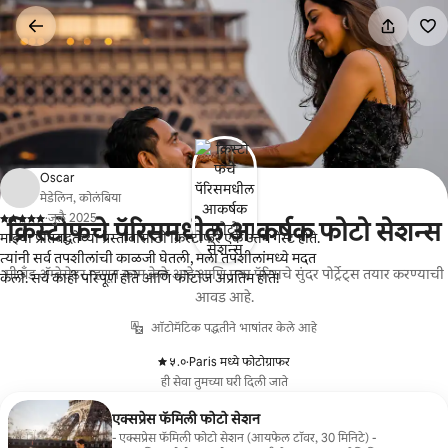
कंटेंटवर
जा
Oscar
मेडेलिन, कोलंबिया
·
जुलै 2025
क्रिस्टोफचे पॅरिसमधील आकर्षक फोटो सेशन्स
,
माझ्या प्रतिबद्धतेच्या प्रस्तावासाठी क्रिस्टोफर एक उत्तम गेस्ट होते.
त्यांनी सर्व तपशीलांची काळजी घेतली, मला तपशीलांमध्ये मदत
मी ब्रँड अ‍ॅम्बेसेडर म्हणून काम केले आहे आणि मला पॅरिसचे सुंदर पोर्ट्रेट्स तयार करण्याची
केली. सर्व काही परिपूर्ण होते आणि फोटोज अप्रतिम होते!
आवड आहे.
ऑटोमॅटिक पद्धतीने भाषांतर केले आहे
५.०
·
Paris मध्ये फोटोग्राफर
,
ही सेवा तुमच्या घरी दिली जाते
एक्सप्रेस फॅमिली फोटो सेशन
- एक्सप्रेस फॅमिली फोटो सेशन (आयफेल टॉवर, 30 मिनिटे) -