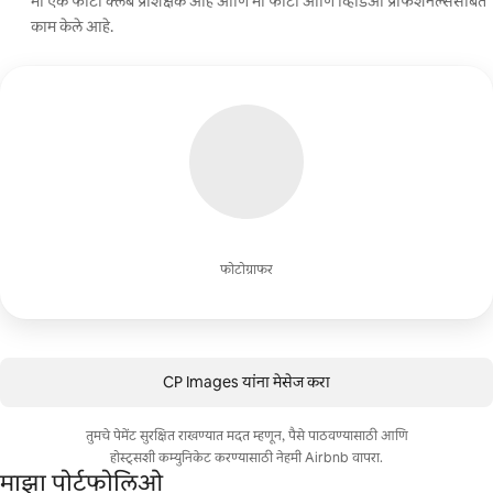
मी एक फोटो क्लब प्रशिक्षक आहे आणि मी फोटो आणि व्हिडिओ प्रोफेशनल्ससोबत
काम केले आहे.
फोटोग्राफर
CP Images यांना मेसेज करा
तुमचे पेमेंट सुरक्षित राखण्यात मदत म्हणून, पैसे पाठवण्यासाठी आणि
होस्ट्सशी कम्युनिकेट करण्यासाठी नेहमी Airbnb वापरा.
माझा पोर्टफोलिओ