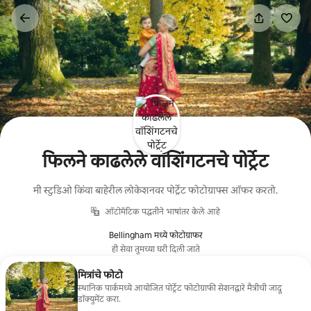
कंटेंटवर
जा
फिलने काढलेले वॉशिंगटनचे पोर्ट्रेट
मी स्टुडिओ किंवा बाहेरील लोकेशनवर पोर्ट्रेट फोटोग्राफ्स ऑफर करतो.
ऑटोमॅटिक पद्धतीने भाषांतर केले आहे
Bellingham मध्ये फोटोग्राफर
ही सेवा तुमच्या घरी दिली जाते
मित्रांचे फोटो
स्थानिक पार्कमध्ये आयोजित पोर्ट्रेट फोटोग्राफी सेशनद्वारे मैत्रीची जादू
डॉक्युमेंट करा.