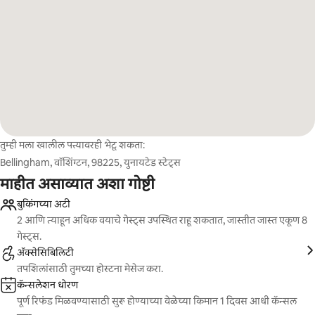
तुम्ही मला खालील पत्त्यावरही भेटू शकता:
Bellingham, वॉशिंग्टन, 98225, युनायटेड स्टेट्स
माहीत असाव्यात अशा गोष्टी
बुकिंगच्या अटी
2 आणि त्याहून अधिक वयाचे गेस्ट्स उपस्थित राहू शकतात, जास्तीत जास्त एकूण 8
गेस्ट्स.
ॲक्सेसिबिलिटी
तपशिलांसाठी तुमच्या होस्टना मेसेज करा.
कॅन्सलेशन धोरण
पूर्ण रिफंड मिळवण्यासाठी सुरू होण्याच्या वेळेच्या किमान 1 दिवस आधी कॅन्सल