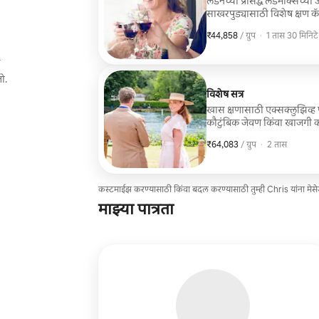
लंडनच्या प्रसिद्ध लँडमार्क्सच्
साखरपुड्यासाठी विशेष क्षण कॅ
₹44,858
₹44,858, प्रति ग्रुप
,
/ ग्रुप
·
1 तास 30 मिनिटे
क
ो.
विशेष सत्र
खास क्षणासाठी एक्सक्लुझिव्ह फ
कौटुंबिक जेवण किंवा खाजगी क्
समावेश आहे.
₹64,083
₹64,083, प्रति ग्रुप
,
/ ग्रुप
·
2 तास
कस्टमाईझ करण्यासाठी किंवा बदल करण्यासाठी तुम्ही Chris यांना मे
माझ्या पात्रता