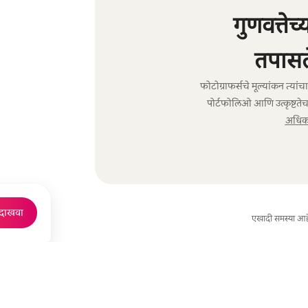
गुणवत्तेच
तपासल
फोटोग्राफर्सचे मूल्यांकन त्या
पोर्टफोलिओ आणि उत्कृष्टतेच
अधिक 
 दाखवा
एखादी समस्या आह