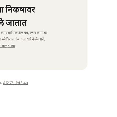
्या निकषावर
े जातात
ंचा व्यावसायिक अनुभव, उत्तम कामांचा
ा लौकिक यांच्या आधारे केले जाते.
जाणून घ्या
े?
ही लिस्टिंग रिपोर्ट करा