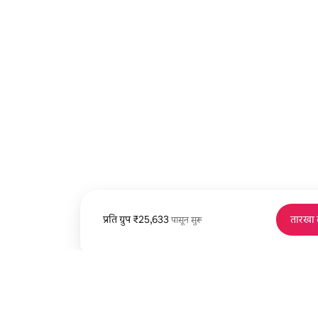
प्रति ग्रुप
प्रति ग्रुप ₹25,633 पासून
₹25,633
तारखा
पासून सुरू