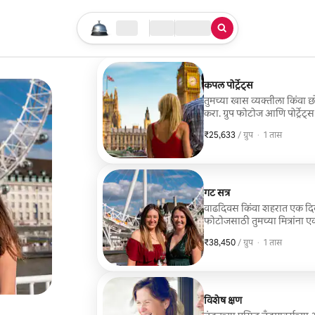
तुमचा सर्च सुरू करा
लोकेशन
चेक इन / चेक आऊट
सेवेचा प्रकार
कपल पोर्ट्रेट्स
तुमच्या खास व्यक्तीला किंवा छो
करा. ग्रुप फोटोज आणि पोर्ट्रेट्
₹25,633
₹25,633, प्रति ग्रुप
,
/ ग्रुप
·
1 तास
गट सत्र
वाढदिवस किंवा शहरात एक दिवस 
फोटोजसाठी तुमच्या मित्रांना एक
जाऊ शकतात.
₹38,450
₹38,450, प्रति ग्रुप
,
/ ग्रुप
·
1 तास
विशेष क्षण