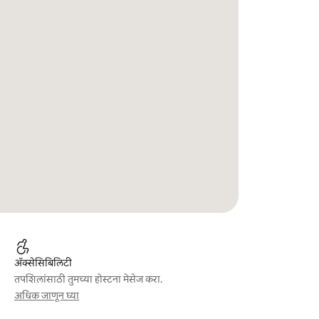
ॲक्सेसिबिलिटी
तपशिलांसाठी तुमच्या होस्टना मेसेज करा.
अधिक जाणून घ्या