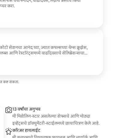
या आसपास वर्धापनदिन, वाढदिवस, लग्नाचे प्रस्ताव किंवा
प्चर करा.
ोटो सेशनचा आनंद घ्या, ज्यात कपल्सच्या थेम्स क्रूझेस,
लब्स आणि रेस्टॉरंट्समध्ये वाढदिवसाचे सेलिब्रेशन्सचा
सेज करू शकता.
13 वर्षांचा अनुभव
मी मिशेलिन-स्टार असलेल्या शेफ्सचे आणि मोठ्या
इव्हेंट्सचे डॉक्युमेंटरी-स्टाईलमध्ये छायाचित्रण केले आहे.
करिअर हायलाईट
मी कतारमध्ये विश्वचषक फायनल आणि न्यूयॉर्क आणि