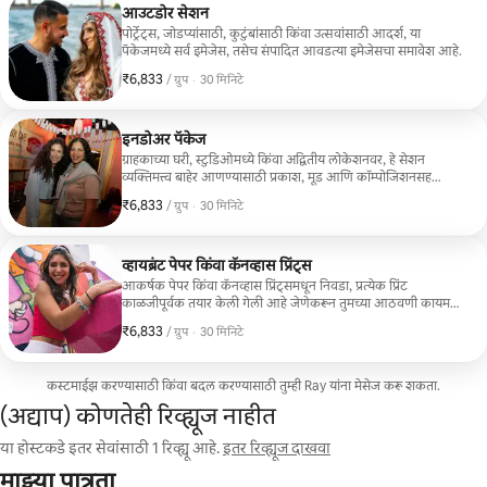
आउटडोर सेशन
पोर्ट्रेट्स, जोडप्यांसाठी, कुटुंबांसाठी किंवा उत्सवांसाठी आदर्श, या
पॅकेजमध्ये सर्व इमेजेस, तसेच संपादित आवडत्या इमेजेसचा समावेश आहे.
₹6,833
₹6,833, प्रति ग्रुप
,
/ ग्रुप
·
30 मिनिटे
इनडोअर पॅकेज
ग्राहकाच्या घरी, स्टुडिओमध्ये किंवा अद्वितीय लोकेशनवर, हे सेशन
व्यक्तिमत्त्व बाहेर आणण्यासाठी प्रकाश, मूड आणि कॉम्पोजिशनसह
खेळते. सर्व फोटो समाविष्ट आहेत.
₹6,833
₹6,833, प्रति ग्रुप
,
/ ग्रुप
·
30 मिनिटे
व्हायब्रंट पेपर किंवा कॅनव्हास प्रिंट्स
आकर्षक पेपर किंवा कॅनव्हास प्रिंट्समधून निवडा, प्रत्येक प्रिंट
काळजीपूर्वक तयार केली गेली आहे जेणेकरून तुमच्या आठवणी कायम
राहतील.
₹6,833
₹6,833, प्रति ग्रुप
,
/ ग्रुप
·
30 मिनिटे
कस्टमाईझ करण्यासाठी किंवा बदल करण्यासाठी तुम्ही Ray यांना मेसेज करू शकता.
(अद्याप) कोणतेही रिव्ह्यूज नाहीत
या होस्टकडे इतर सेवांसाठी 1 रिव्ह्यू आहे.
इतर रिव्ह्यूज दाखवा
माझ्या पात्रता