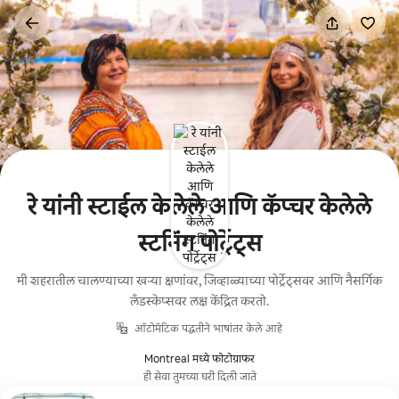
कंटेंटवर
जा
रे यांनी स्टाईल केलेले आणि कॅप्चर केलेले
स्टनिंग पोर्ट्रेट्स
मी शहरातील चालण्याच्या खऱ्या क्षणांवर, जिव्हाळ्याच्या पोर्ट्रेट्सवर आणि नैसर्गिक
लँडस्केप्सवर लक्ष केंद्रित करतो.
ऑटोमॅटिक पद्धतीने भाषांतर केले आहे
Montreal मध्ये फोटोग्राफर
ही सेवा तुमच्या घरी दिली जाते