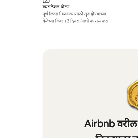
कॅन्सलेशन धोरण
पूर्ण रिफंड मिळवण्यासाठी सुरू होण्याच्या
वेळेच्या किमान 3 दिवस आधी कॅन्सल करा.
Airbnb वरील शे