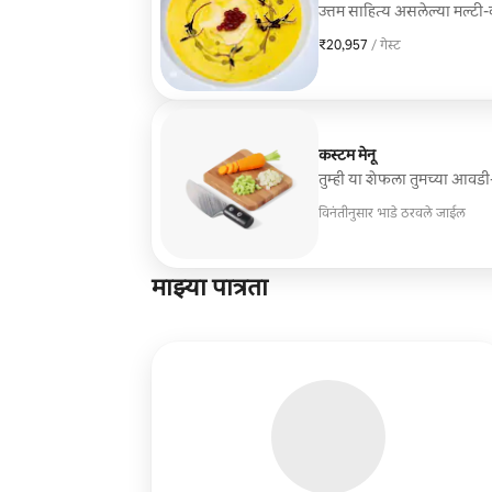
उत्तम साहित्य असलेल्या मल्ट
₹20,957
₹20,957 प्रति गेस्ट
/ गेस्ट
कस्टम मेनू
तुम्ही या शेफला तुमच्या आवड
विनंतीनुसार भाडे ठरवले जाईल
माझ्या पात्रता