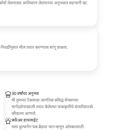
ी-कोर्स जेवणासह आलिशान जेवणाच्या अनुभवात सहभागी व्हा.
ी-निवडींनुसार मील तयार करण्यास सांगू शकता.
30 वर्षांचा अनुभव
मी तुमच्या टेबलावर जागतिक प्रसिद्ध शेफ्सच्या
मार्गदर्शनाखाली तयार केलेल्या पाककृतींचे संपत्तीसारखे
कौशल्य आणतो.
करिअर हायलाईट
मला वुल्फगँग पक ब्रँडचा भाग म्हणून ऑस्करसाठी