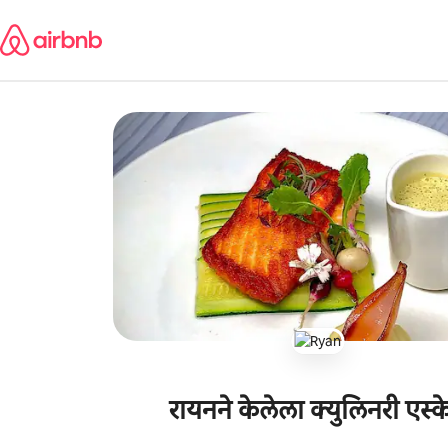
कंटेंटवर
जा
रायनने केलेला क्युलिनरी एस्क