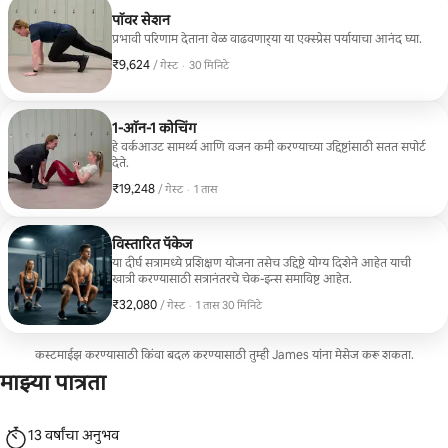
पॉवर सेशन
प्रभावी परिणाम देताना वेळ वाढवणार्‍या या एक्स्प्रेस पर्यायाचा आनंद घ्या.
₹9,624
₹9,624 प्रति गेस्ट
,
/ गेस्ट
·
30 मिनिटे
1-ऑन-1 कोचिंग
हे वर्कआउट सामर्थ्य आणि वजन कमी करण्याच्या उद्दिष्टांसाठी सतत सपोर्ट
देते.
₹19,248
₹19,248 प्रति गेस्ट
,
/ गेस्ट
·
1 तास
विस्तारित पॅकेज
या दीर्घ सत्रामध्ये प्रशिक्षण योजना तसेच उद्दिष्टे योग्य दिशेने आहेत याची
खात्री करण्यासाठी सत्रानंतरचे चेक-इन्स समाविष्ट आहेत.
₹32,080
₹32,080 प्रति गेस्ट
,
/ गेस्ट
·
1 तास 30 मिनिटे
कस्टमाईझ करण्यासाठी किंवा बदल करण्यासाठी तुम्ही James यांना मेसेज करू शकता.
माझ्या पात्रता
13 वर्षांचा अनुभव