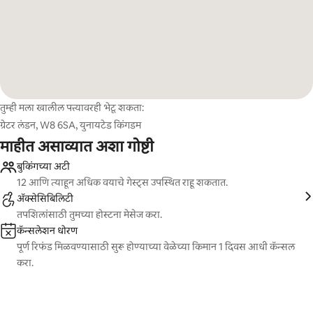
तुम्ही मला खालील पत्त्यावरही भेटू शकता:
ग्रेटर लंडन, W8 6SA, युनायटेड किंगडम
माहीत असाव्यात अशा गोष्टी
बुकिंगच्या अटी
12 आणि त्याहून अधिक वयाचे गेस्ट्स उपस्थित राहू शकतात.
ॲक्सेसिबिलिटी
तपशिलांसाठी तुमच्या होस्टना मेसेज करा.
कॅन्सलेशन धोरण
पूर्ण रिफंड मिळवण्यासाठी सुरू होण्याच्या वेळेच्या किमान 1 दिवस आधी कॅन्सल
करा.