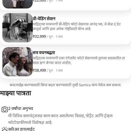
₹22,000
₹22,000, प्रति ग्रुप
,
/ ग्रुप
·
1 तास
प्री-वेडिंग सेशन
माद्रिदच्या मध्यभागी प्री-वेडिंग फोटो सेशनचा आनंद घ्या, जे सेव्ह द डेट
कार्ड्स आणि इतर अनेक गोष्टींसाठी योग्य आहे.
₹32,999
₹32,999, प्रति ग्रुप
,
/ ग्रुप
·
1 तास
सत्र वचनबद्धता
माद्रिदच्या मध्यभागी एका एंगेजमेंट फोटो सेशनमध्ये तुमच्या प्रवासातील हा
खास क्षण कॅप्चर करत आहोत,
₹38,499
₹38,499, प्रति ग्रुप
,
/ ग्रुप
·
1 तास
कस्टमाईझ करण्यासाठी किंवा बदल करण्यासाठी तुम्ही Samira यांना मेसेज करू शकता.
माझ्या पात्रता
2 वर्षांचा अनुभव
मी विविध क्लायंट्ससह काम करत असलेल्या विवाह, पोर्ट्रेट आणि ट्रॅव्हल
फोटोग्राफीमध्ये विशेषज्ञ आहे.
करिअर हायलाईट