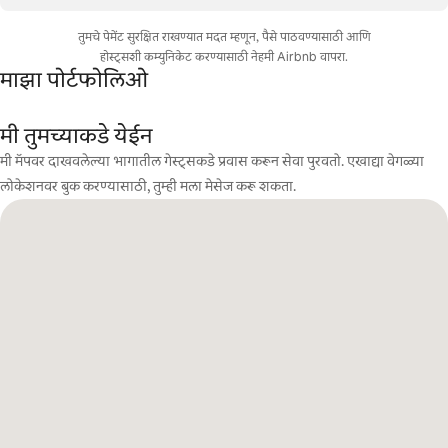
तुमचे पेमेंट सुरक्षित राखण्यात मदत म्हणून, पैसे पाठवण्यासाठी आणि
होस्ट्सशी कम्युनिकेट करण्यासाठी नेहमी Airbnb वापरा.
माझा पोर्टफोलिओ
मी तुमच्याकडे येईन
मी मॅपवर दाखवलेल्या भागातील गेस्ट्सकडे प्रवास करून सेवा पुरवतो. एखाद्या वेगळ्या
लोकेशनवर बुक करण्यासाठी, तुम्ही मला मेसेज करू शकता.