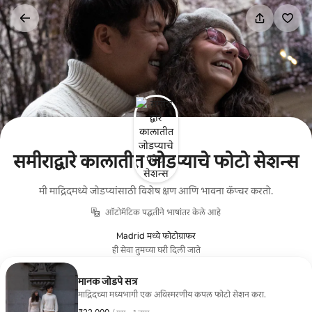
कंटेंटवर
जा
समीराद्वारे कालातीत जोडप्याचे फोटो सेशन्स
मी माद्रिदमध्ये जोडप्यांसाठी विशेष क्षण आणि भावना कॅप्चर करतो.
ऑटोमॅटिक पद्धतीने भाषांतर केले आहे
Madrid मध्ये फोटोग्राफर
ही सेवा तुमच्या घरी दिली जाते
मानक जोडपे सत्र
माद्रिदच्या मध्यभागी एक अविस्मरणीय कपल फोटो सेशन करा.