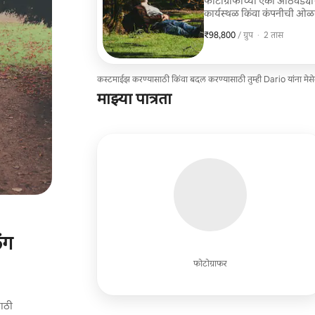
फोटोग्राफीच्या एका आठवड्याच
कार्यस्थळ किंवा कंपनीची ओळ
₹98,800
₹98,800, प्रति ग्रुप
,
/ ग्रुप
·
2 तास
कस्टमाईझ करण्यासाठी किंवा बदल करण्यासाठी तुम्ही Dario यांना मे
माझ्या पात्रता
ंग
फोटोग्राफर
साठी