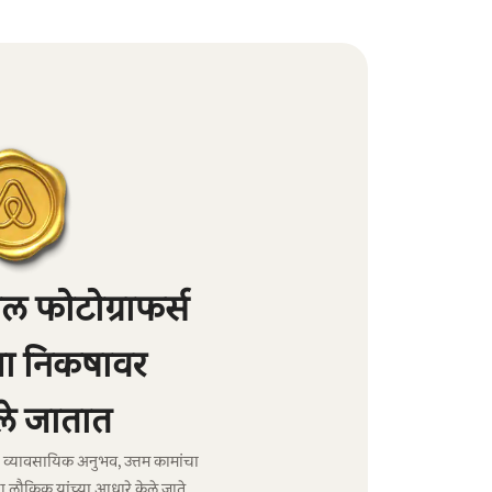
 फोटोग्राफर्स
्या निकषावर
े जातात
ंचा व्यावसायिक अनुभव, उत्तम कामांचा
ा लौकिक यांच्या आधारे केले जाते.