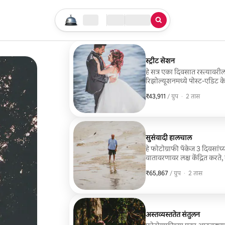
तुमचा सर्च सुरू करा
लोकेशन
चेक इन / चेक आऊट
सेवेचा प्रकार
स्ट्रीट सेशन
हे सत्र एका दिवसात रस्त्यावरी
रिझोल्यूशनमध्ये पोस्ट-एडिट क
₹43,911
₹43,911, प्रति ग्रुप
,
/ ग्रुप
·
2 तास
सुसंवादी हालचाल
हे फोटोग्राफी पॅकेज 3 दिवसां
वातावरणावर लक्ष केंद्रित करते,
₹65,867
₹65,867, प्रति ग्रुप
,
/ ग्रुप
·
2 तास
अस्तव्यस्ततेत संतुलन