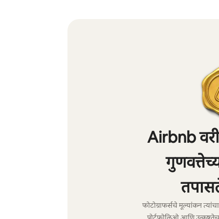
Airbnb वरील
गुणवत्तेच
तपासल
फोटोग्राफर्सचे मूल्यांकन त्या
पोर्टफोलिओ आणि उत्कृष्टतेच