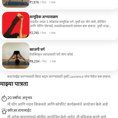
₹1,976
₹1,976 प्रति गेस्ट
,
/ गेस्ट
·
1 तास
सामूहिक अभ्यासक्रम
जास्तीत जास्त 3 लोकांचा सामूहिक वर्ग. तुम्ही हठ योग फ्लो, होल्डिंग
आणि चेनिंग पोस्चर्स, श्वासोच्छवासाचे व्यायाम करू शकता. तुम्ही तज्ज्ञ
असा किंवा नवशिक्या, तुम्ही एकटे असा, जोडप्यात किंवा मित्रांसोबत.
₹2,745
₹2,745 प्रति गेस्ट
,
/ गेस्ट
·
1 तास
खाजगी वर्ग
वैयक्तिकृत सरावासाठी घरी योगा कोर्स.
₹8,234
₹8,234 प्रति गेस्ट
,
/ गेस्ट
·
1 तास
कस्टमाईझ करण्यासाठी किंवा बदल करण्यासाठी तुम्ही Laurence यांना मेसेज करू शकता.
माझ्या पात्रता
20 वर्षांचा अनुभव
मी योग आणि ध्यान शिकवतो आणि कॉर्पोरेट कार्यक्रमांचे आयोजन केले आहे
करिअर हायलाईट
मी अनेक कंपन्यांमध्ये कोर्सेस आयोजित केले आहेत, मी प्रशिक्षक बनले आहे