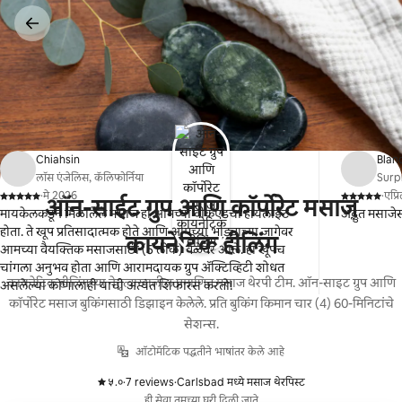
कंटेंटवर
जा
Chiahsin
Blan
लॉस एंजेलिस, कॅलिफोर्निया
Surpr
·
मे 2026
·
एप्
ऑन-साईट ग्रुप आणि कॉर्पोरेट मसाज
,
,
मायकेलकडून मिळालेले मसाज हा आमच्या वीकएंडचा हायलाइट
अद्भुत मसाजे
होता. ते खूप प्रतिसादात्मक होते आणि आमच्या भाड्याच्या जागेवर
कायनेटिक हीलिंग
आमच्या वैयक्तिक मसाजसाठी (5 लोक) वेळेवर आले. हा खूपच
चांगला अनुभव होता आणि आरामदायक ग्रुप ॲक्टिव्हिटी शोधत
कायनेटिक हीलिंगच्या नेतृत्वाखालील प्रमाणित मसाज थेरपी टीम. ऑन-साइट ग्रुप आणि
असलेल्या कोणालाही याची अत्यंत शिफारस करतो!
कॉर्पोरेट मसाज बुकिंगसाठी डिझाइन केलेले. प्रति बुकिंग किमान चार (4) 60-मिनिटांचे
सेशन्स.
ऑटोमॅटिक पद्धतीने भाषांतर केले आहे
५.०
·
7 reviews
·
Carlsbad मध्ये मसाज थेरपिस्ट
,
,
ही सेवा तुमच्या घरी दिली जाते