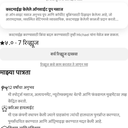
कस्टमाईझ केलेले ऑनसाईट ग्रुप मसाज
हा ऑन-साइट मसाज अनुभव ग्रुप आणि कॉर्पोरेट बुकिंगसाठी डिझाइन केलेला आहे, जो
आरामदायक, व्यवस्थित सेटिंगमध्ये व्यावसायिक, कस्टमाइझ केलेली काळजी प्रदान करतो.
सेवांमध्ये ग्रुपच्या गरजांनुसार टेबल मसाज, इव्हेंट्ससाठी चेअर मसाज किंवा ॲथलेटिक ग्रुप्ससाठी
रिकव्हरी-फोकस्ड मसाज समाविष्ट असू शकतात. प्रति बुकिंग किमान चार (4) 60-मिनिटांच्या
मसाज सेशन्सची आवश्यकता आहे
कस्टमाईझ करण्यासाठी किंवा बदल करण्यासाठी तुम्ही Michael यांना मेसेज करू शकता.
7 रिव्ह्यूजमधून 5 पैकी ५.० स्टार्स रेटिंग आहे
५.०
·
7 रिव्ह्यूज
,
0 पैकी 0 आयटम्स दाखवत आहेत
सर्व रिव्ह्यूज दाखवा
रिव्ह्यूज कसे काम करतात ते जाणून घ्या
माझ्या पात्रता
12 वर्षांचा अनुभव
मी स्पोर्ट्स मसाज, अलायनमेंट, न्यूरोमस्क्युलर थेरपी आणि फंक्शनल मूव्हमेंटवर लक्ष
केंद्रित करतो.
करिअर हायलाईट
मी एक कंपनी स्थापन केली ज्याने ग्राहकांना त्यांची हालचाल पुनर्प्राप्त करण्यात,
पुनर्संचयित करण्यात आणि ऑप्टिमाइझ करण्यात मदत केली आहे.