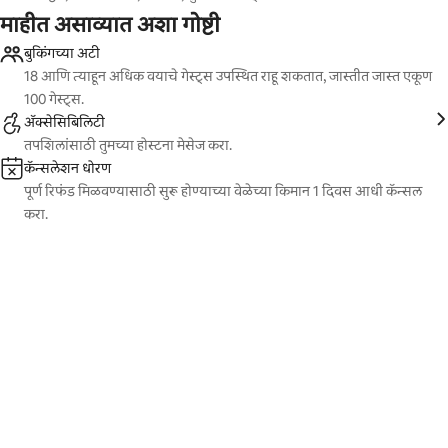
माहीत असाव्यात अशा गोष्टी
बुकिंगच्या अटी
18 आणि त्याहून अधिक वयाचे गेस्ट्स उपस्थित राहू शकतात, जास्तीत जास्त एकूण
100 गेस्ट्स.
ॲक्सेसिबिलिटी
तपशिलांसाठी तुमच्या होस्टना मेसेज करा.
कॅन्सलेशन धोरण
पूर्ण रिफंड मिळवण्यासाठी सुरू होण्याच्या वेळेच्या किमान 1 दिवस आधी कॅन्सल
करा.