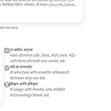
ी फिल्म फोटोग्राफीच्या दोन तासांसह जुने नवीन होते. 20+
. वैयक्तिक प्रिंटिंग अधिकार. मी माझ्या Leica M6, Canon
 आहे. फिल्म फोटोग्राफीमध्ये एक विशेष
ेजेसच्या विपरीत, त्यात नॉस्टॅल्जिक आणि अस्सल गुणवत्ता
ॅप्चर करते जी मूर्त आणि शाश्वत दोन्ही वाटते.
मेसेज करू शकता.
10 वर्षांचा अनुभव
माझ्या प्रतिभांमध्ये इव्हेंट, विवाह, जोडपे, प्रवास, पोर्ट्रेट
आणि फिल्म फोटोग्राफी यांचा समावेश आहे.
करिअर हायलाईट
मी अनेक ट्रॅव्हल आणि सायकलिंग मासिकांसाठी
फोटोग्राफर म्हणून काम केले.
शिक्षण आणि प्रशिक्षण
मी इस्तंबूल आणि रोममधील अनेक सेलिब्रिटी
फोटोग्राफर्सकडून शिकलो आहे.