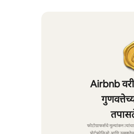
Airbnb वरील
गुणवत्तेच
तपासल
फोटोग्राफर्सचे मूल्यांकन त्या
पोर्टफोलिओ आणि उत्कृष्टतेच