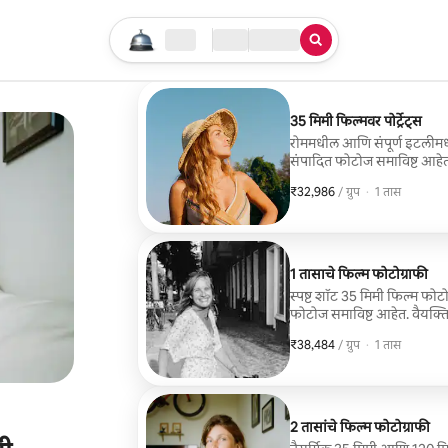
तुमचा सर्च सुरू करा
लोकेशन
चेक इन / चेक आऊट
सेवेचा प्रकार
35 मिमी फिल्मवर पोर्ट्रेट्स
रोममधील आणि संपूर्ण इटलीमधील
संपादित फोटोज समाविष्ट आहेत. वैयक्तिक प्रिंट
प्रकारची जादू आहे. डिजिटल इम
₹32,986
₹32,986, प्रति ग्रुप
,
/ ग्रुप
·
1 तास
आहे, जी भावनांना अशा प्रकारे क
1 तासाचे फिल्म फोटोग्राफी
स्पष्ट शॉट 35 मिमी फिल्म फो
फोटोज समाविष्ट आहेत. वैयक्त
आहे. फिल्म फोटोग्राफीमध्ये एक विशेष प्रकारची जादू आहे. डिजिटल इमेजेसच्या विपरीत,
₹38,484
₹38,484, प्रति ग्रुप
,
/ ग्रुप
·
1 तास
त्यात नॉस्टॅल्जिक आणि अस्सल ग
आणि शाश्वत दोन्ही वाटते.
2 तासांचे फिल्म फोटोग्राफी