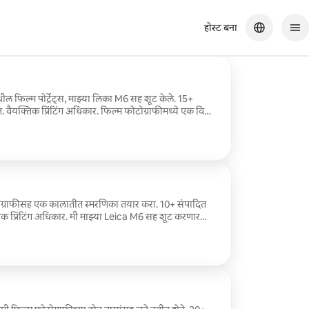
होस्ट बना
 फिल्म पोर्ट्रेट्स, माझ्या लिका M6 सह शूट केले. 15+
िंग अधिकार. फिल्म फोटोग्राफीमध्ये एक विशेष
ेजेसच्या विपरीत, त्यात नॉस्टॅल्जिक आणि अस्सल गुणवत्ता
ॅप्चर करते जी मूर्त आणि शाश्वत दोन्ही वाटते.
टोग्राफीसह एक कालातीत स्मरणिका तयार करा. 10+ संपादित
िक प्रिंटिंग अधिकार. मी माझ्या Leica M6 सह शूट करणार
ुणवत्ता आहे, जी भावनांना अशा प्रकारे कॅप्चर करते जी मूर्त