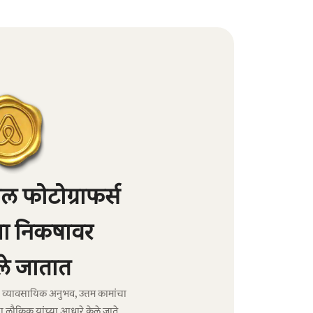
 फोटोग्राफर्स
्या निकषावर
े जातात
ंचा व्यावसायिक अनुभव, उत्तम कामांचा
ा लौकिक यांच्या आधारे केले जाते.