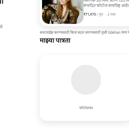
मी
नैसर्गिक 35 मिमी आणि 120 मिम
संपादित फोटोज समाविष्ट आहेत
AE -1 किंवा Yashica Mat 124G सह शूट करणार
₹71,470
₹71,470, प्रति ग्रुप
,
/ ग्रुप
·
2 तास
प्रकारची जादू आहे. डिजिटल इम
आहे, जी भावनांना अशा प्रकारे क
ये
कस्टमाईझ करण्यासाठी किंवा बदल करण्यासाठी तुम्ही Gökhan यांना 
माझ्या पात्रता
फोटोग्राफर