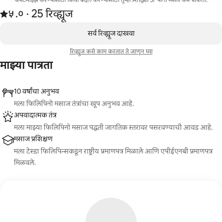
कस्टमाईझ करण्यासाठी किंवा बदल करण्यासाठी तुम्ही Angel Jr यांना मेसेज करू शकता.
25 रिव्ह्यूजमधून 5 पैकी ५.० स्टार्स रेटिंग आहे
५.०
·
25 रिव्ह्यूज
,
0 पैकी 0 आयटम्स दाखवत आहेत
सर्व रिव्ह्यूज दाखवा
रिव्ह्यूज कसे काम करतात ते जाणून घ्या
माझ्या पात्रता
10 वर्षांचा अनुभव
मला फिलिपिनो मसाज तंत्रांचा खूप अनुभव आहे.
अपवादात्मक तंत्र
मला माझ्या फिलिपिनो मसाज पद्धती जागतिक स्तरावर पसरवण्याची आवड आहे.
मसाज प्रशिक्षण
मला टेस्डा फिलिपिन्सकडून राष्ट्रीय प्रमाणपत्र मिळाले आणि एपीईएनबी प्रमाणपत्र
मिळवले.