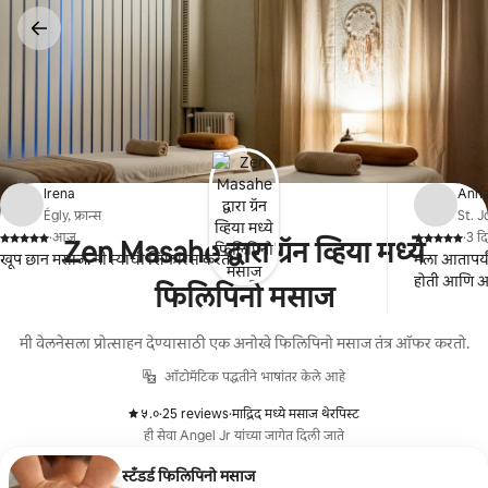
कंटेंटवर
जा
Irena
Ann
Égly, फ्रान्स
St. J
·
आज
·
3 द
Zen Masahe द्वारा ग्रॅन व्हिया मध्ये
,
,
खूप छान मसाज. मी त्याची शिफारस करते.
मला आतापर्यं
होती आणि अत
फिलिपिनो मसाज
मी वेलनेसला प्रोत्साहन देण्यासाठी एक अनोखे फिलिपिनो मसाज तंत्र ऑफर करतो.
ऑटोमॅटिक पद्धतीने भाषांतर केले आहे
५.०
·
25 reviews
·
माद्रिद मध्ये मसाज थेरपिस्ट
,
,
ही सेवा Angel Jr यांच्या जागेत दिली जाते
स्टॅंडर्ड फिलिपिनो मसाज