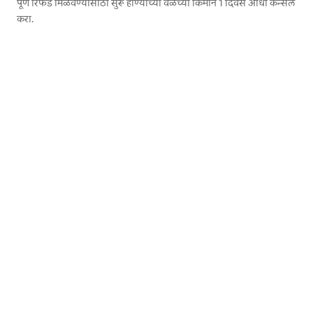
पूर्ण रिफंड मिळवण्यासाठी सुरू होण्याच्या वेळेच्या किमान 1 दिवस आधी कॅन्सल
करा.