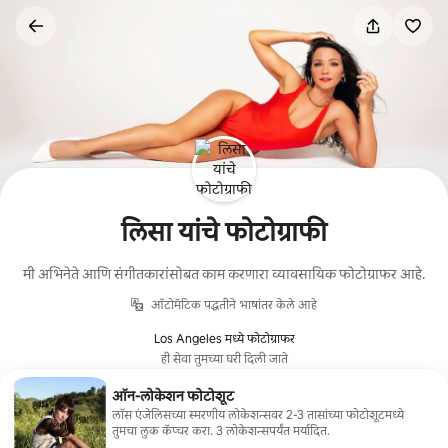
कंटेंटवर
जा
लिसा यांचे फोटोग्राफी
मी अभिनेते आणि संगीतकारांसोबत काम करणारा व्यावसायिक फोटोग्राफर आहे.
ऑटोमॅटिक पद्धतीने भाषांतर केले आहे
Los Angeles मध्ये फोटोग्राफर
ही सेवा तुमच्या घरी दिली जाते
ऑन-लोकेशन फोटोशूट
लॉस एंजेलिसच्या स्मरणीय लोकेशन्सवर 2-3 तासांच्या फोटोशूटमध्ये
तुमचा लुक कॅप्चर करा. 3 लोकेशन्सपर्यंत मर्यादित.