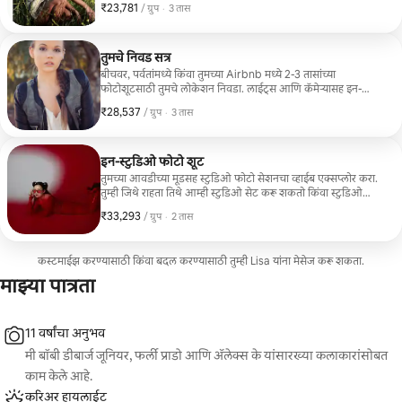
₹23,781
₹23,781, प्रति ग्रुप
,
/ ग्रुप
·
3 तास
तुमचे निवड सत्र
बीचवर, पर्वतांमध्ये किंवा तुमच्या Airbnb मध्ये 2-3 तासांच्या
फोटोशूटसाठी तुमचे लोकेशन निवडा. लाईट्स आणि कॅमेऱ्यासह इन-
स्टुडिओ सेशन्सदेखील उपलब्ध आहेत.
₹28,537
₹28,537, प्रति ग्रुप
,
/ ग्रुप
·
3 तास
इन-स्टुडिओ फोटो शूट
तुमच्या आवडीच्या मूडसह स्टुडिओ फोटो सेशनचा व्हाईब एक्सप्लोर करा.
तुम्ही जिथे राहता तिथे आम्ही स्टुडिओ सेट करू शकतो किंवा स्टुडिओ
भाड्याने घेऊ शकतो. स्टुडिओची किंमत शुल्कामध्ये समाविष्ट आहे.
₹33,293
₹33,293, प्रति ग्रुप
,
/ ग्रुप
·
2 तास
कस्टमाईझ करण्यासाठी किंवा बदल करण्यासाठी तुम्ही Lisa यांना मेसेज करू शकता.
माझ्या पात्रता
11 वर्षांचा अनुभव
मी बॉबी डीबार्ज जूनियर, फर्ली प्राडो आणि अ‍ॅलेक्स के यांसारख्या कलाकारांसोबत
काम केले आहे.
करिअर हायलाईट