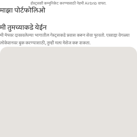
होस्ट्सशी कम्युनिकेट करण्यासाठी नेहमी Airbnb वापरा.
माझा पोर्टफोलिओ
मी तुमच्याकडे येईन
मी मॅपवर दाखवलेल्या भागातील गेस्ट्सकडे प्रवास करून सेवा पुरवतो. एखाद्या वेगळ्या
लोकेशनवर बुक करण्यासाठी, तुम्ही मला मेसेज करू शकता.